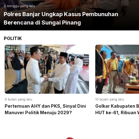
2 minggu yang lalu
Polres Banjar Ungkap Kasus Pembunuhan
Berencana di Sungai Pinang
POLITIK
10 bulan yang lalu
1 tahun yang lalu
Golkar Kabupaten Banjar Peringati
Camat hingga RT K
HUT ke-61, Ribuan Warga Antusias​
Tudingan Tidak Netr
Banjarbaru