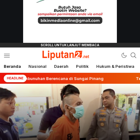
Beranda
Nasional
Daerah
Politik
Hukum & Peristiwa
liputan24.net
 Pembunuhan Berencana di Sungai Pinang
Terbanyak s
HEADLINE