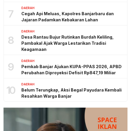
DAERAH
7
Cegah Api Meluas, Kapolres Banjarbaru dan
Jajaran Padamkan Kebakaran Lahan
DAERAH
8
Desa Rantau Bujur Rutinkan Burdah Keliling,
Pambakal Ajak Warga Lestarikan Tradisi
Keagamaan
DAERAH
9
Pemkab Banjar Ajukan KUPA-PPAS 2026, APBD
Perubahan Diproyeksi Defisit Rp847,19 Miliar
DAERAH
10
Belum Terungkap, Aksi Begal Payudara Kembali
Resahkan Warga Banjar