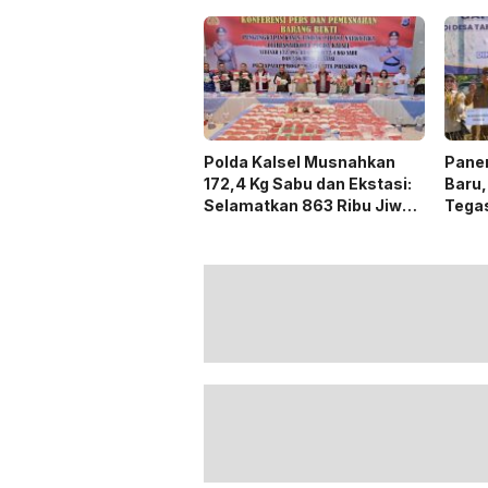
Laha
Polda Kalsel Musnahkan
Panen
172,4 Kg Sabu dan Ekstasi:
Baru,
Selamatkan 863 Ribu Jiwa
Tega
dan Hemat Biaya Rehab Rp.
Duku
4,3 Triliun