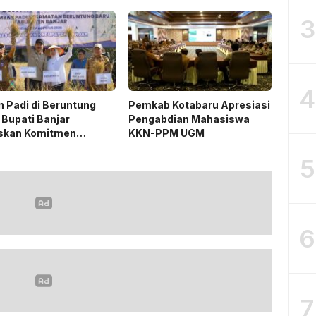
n
Tradisi Keagamaan
3
4
 Padi di Beruntung
Pemkab Kotabaru Apresiasi
 Bupati Banjar
Pengabdian Mahasiswa
skan Komitmen
KKN-PPM UGM
ng Ketahanan Pangan
5
6
7