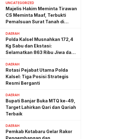
UNCATEGORIZED
Majelis Hakim Meminta Tirawan
CS Meminta Maaf, Terbukti
Pemalsuan Surat Tanah di
Lahan PT AGM
DAERAH
Polda Kalsel Musnahkan 172,4
Kg Sabu dan Ekstasi:
Selamatkan 863 Ribu Jiwa dan
Hemat Biaya Rehab Rp. 4,3
DAERAH
Triliun
Rotasi Pejabat Utama Polda
Kalsel: Tiga Posisi Strategis
Resmi Berganti
DAERAH
Bupati Banjar Buka MTQ ke-49,
Target Lahirkan Qari dan Qariah
Terbaik
DAERAH
Pemkab Kotabaru Gelar Rakor
Pengembangan dan