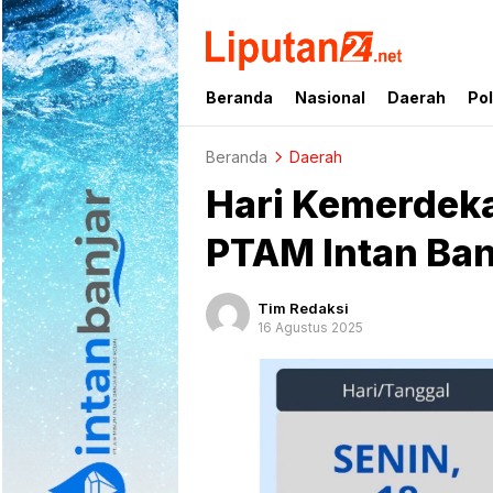
liputan24.net
Beranda
Nasional
Daerah
Pol
Beranda
Daerah
Hari Kemerdeka
PTAM Intan Banj
Tim Redaksi
16 Agustus 2025