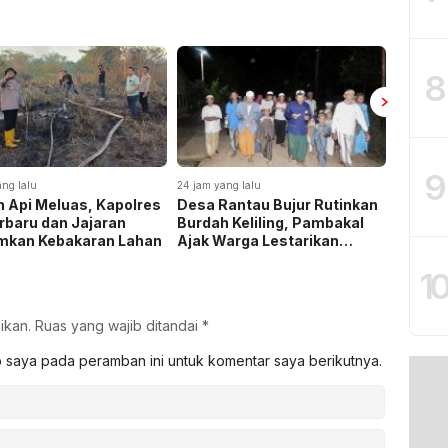
8
9
ang lalu
24 jam yang lalu
4 hari yan
 Api Meluas, Kapolres
Desa Rantau Bujur Rutinkan
Polda 
rbaru dan Jajaran
Burdah Keliling, Pambakal
172,4 K
mkan Kebakaran Lahan
Ajak Warga Lestarikan
Selama
Tradisi Keagamaan
dan He
1
4,3 Tri
ikan.
Ruas yang wajib ditandai
*
b saya pada peramban ini untuk komentar saya berikutnya.