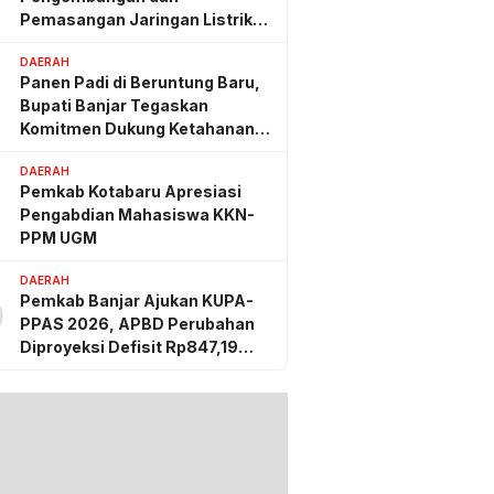
Pemasangan Jaringan Listrik
PLN
DAERAH
Panen Padi di Beruntung Baru,
Bupati Banjar Tegaskan
Komitmen Dukung Ketahanan
Pangan
DAERAH
Pemkab Kotabaru Apresiasi
g lalu
Pengabdian Mahasiswa KKN-
Kalsel Musnahkan
PPM UGM
g Sabu dan Ekstasi:
tkan 863 Ribu Jiwa
DAERAH
mat Biaya Rehab Rp.
Pemkab Banjar Ajukan KUPA-
0
liun
PPAS 2026, APBD Perubahan
Diproyeksi Defisit Rp847,19
Miliar