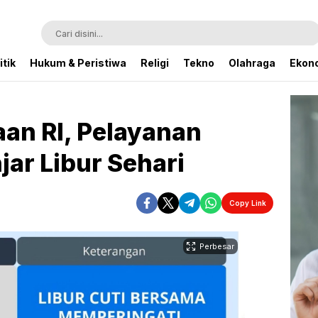
itik
Hukum & Peristiwa
Religi
Tekno
Olahraga
Ekono
an RI, Pelayanan
ar Libur Sehari
Copy Link
Perbesar