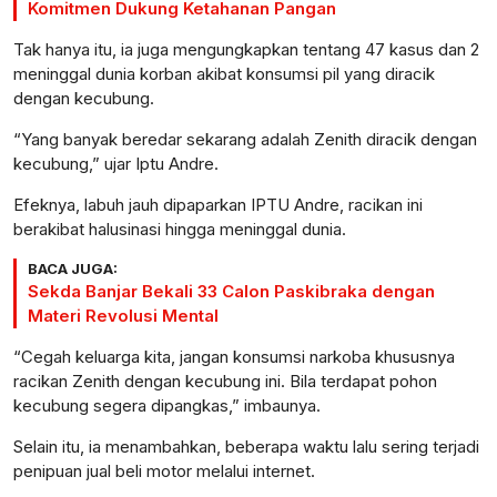
Komitmen Dukung Ketahanan Pangan
Tak hanya itu, ia juga mengungkapkan tentang 47 kasus dan 2
meninggal dunia korban akibat konsumsi pil yang diracik
dengan kecubung.
“Yang banyak beredar sekarang adalah Zenith diracik dengan
kecubung,” ujar Iptu Andre.
Efeknya, labuh jauh dipaparkan IPTU Andre, racikan ini
berakibat halusinasi hingga meninggal dunia.
BACA JUGA:
Sekda Banjar Bekali 33 Calon Paskibraka dengan
Materi Revolusi Mental
“Cegah keluarga kita, jangan konsumsi narkoba khususnya
racikan Zenith dengan kecubung ini. Bila terdapat pohon
kecubung segera dipangkas,” imbaunya.
Selain itu, ia menambahkan, beberapa waktu lalu sering terjadi
penipuan jual beli motor melalui internet.