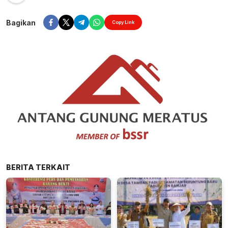
Bagikan
Copy Link
BERITA TERKAIT