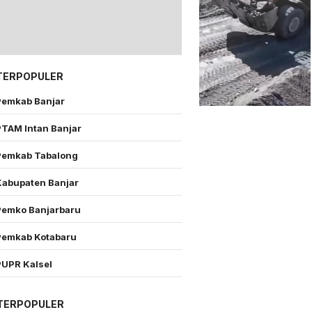
TERPOPULER
Pemkab Banjar
PTAM Intan Banjar
Pemkab Tabalong
Kabupaten Banjar
Pemko Banjarbaru
Pemkab Kotabaru
PUPR Kalsel
TERPOPULER