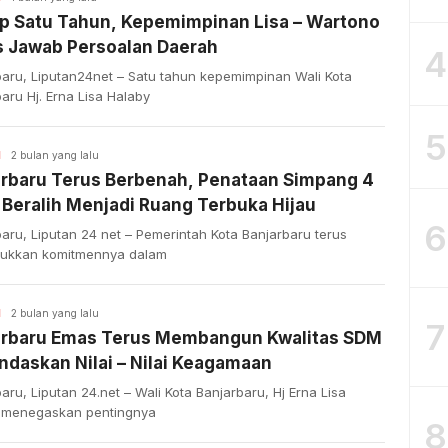
p Satu Tahun, Kepemimpinan Lisa – Wartono
s Jawab Persoalan Daerah
4
baru, Liputan24net – Satu tahun kepemimpinan Wali Kota
aru Hj. Erna Lisa Halaby
5
H
2 bulan yang lalu
arbaru Terus Berbenah, Penataan Simpang 4
Beralih Menjadi Ruang Terbuka Hijau
6
aru, Liputan 24 net – Pemerintah Kota Banjarbaru terus
ukkan komitmennya dalam
H
2 bulan yang lalu
7
arbaru Emas Terus Membangun Kwalitas SDM
ndaskan Nilai – Nilai Keagamaan
aru, Liputan 24.net – Wali Kota Banjarbaru, Hj Erna Lisa
 menegaskan pentingnya
8