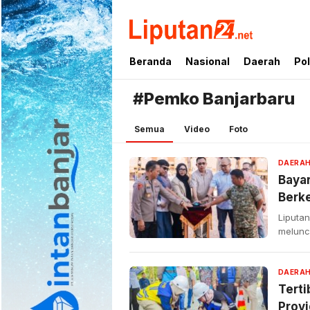
liputan24.net
Beranda
Nasional
Daerah
Pol
#Pemko Banjarbaru
Semua
Video
Foto
DAERA
Bayar
Berk
Liputa
melunc
DAERA
Terti
Provi