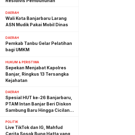
Residivis Pembunuhan
DAERAH
Wali Kota Banjarbaru Larang
ASN Mudik Pakai Mobil Dinas
DAERAH
Pemkab Tanbu Gelar Pelatihan
bagi UMKM
HUKUM & PERISTIWA
Sepekan Menjabat Kapolres
Banjar, Ringkus 13 Tersangka
Kejahatan
DAERAH
Spesial HUT ke-26 Banjarbaru,
PTAM Intan Banjar Beri Diskon
Sambung Baru Hingga Cicilan
Ringan
POLITIK
Live TikTok dan IG, Mahfud
Cerita Sosok Bung Hatta yang