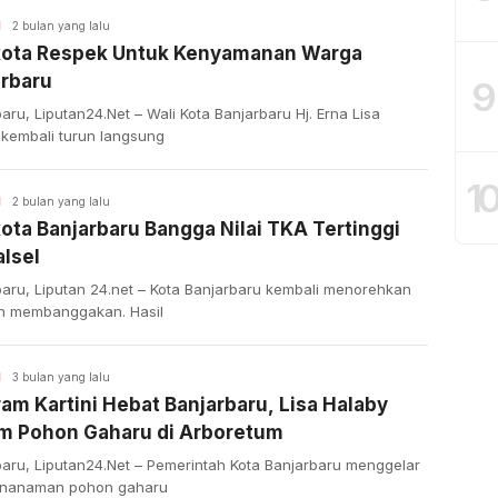
H
2 bulan yang lalu
kota Respek Untuk Kenyamanan Warga
arbaru
9
aru, Liputan24.Net – Wali Kota Banjarbaru Hj. Erna Lisa
 kembali turun langsung
1
H
2 bulan yang lalu
ota Banjarbaru Bangga Nilai TKA Tertinggi
lsel
baru, Liputan 24.net – Kota Banjarbaru kembali menorehkan
n membanggakan. Hasil
H
3 bulan yang lalu
am Kartini Hebat Banjarbaru, Lisa Halaby
m Pohon Gaharu di Arboretum
baru, Liputan24.Net – Pemerintah Kota Banjarbaru menggelar
enanaman pohon gaharu