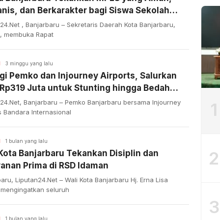
is, dan Berkarakter bagi Siswa Sekolah
at
24.Net , Banjarbaru – Sekretaris Daerah Kota Banjarbaru,
ni, membuka Rapat
H
3 minggu yang lalu
gi Pemko dan Injourney Airports, Salurkan
Rp319 Juta untuk Stunting hingga Bedah
ah
n24.Net, Banjarbaru – Pemko Banjarbaru bersama Injourney
1
s Bandara Internasional
H
1 bulan yang lalu
2
Kota Banjarbaru Tekankan Disiplin dan
yanan Prima di RSD Idaman
aru, Liputan24.Net – Wali Kota Banjarbaru Hj. Erna Lisa
 mengingatkan seluruh
3
H
1 bulan yang lalu