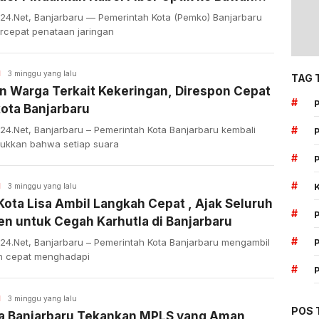
h
n24.Net, Banjarbaru — Pemerintah Kota (Pemko) Banjarbaru
cepat penataan jaringan
H
3 minggu yang lalu
TAG 
n Warga Terkait Kekeringan, Direspon Cepat
#
ota Banjarbaru
24.Net, Banjarbaru – Pemerintah Kota Banjarbaru kembali
#
ukkan bahwa setiap suara
#
#
H
3 minggu yang lalu
Kota Lisa Ambil Langkah Cepat , Ajak Seluruh
#
n untuk Cegah Karhutla di Banjarbaru
#
n24.Net, Banjarbaru – Pemerintah Kota Banjarbaru mengambil
h cepat menghadapi
#
H
3 minggu yang lalu
POS 
a Banjarbaru Tekankan MPLS yang Aman,