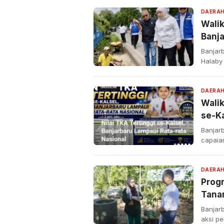
DAERA
Wali
Banj
Banjarb
Halaby
DAERA
Walik
se-Ka
Banjar
capaia
DAERA
Progr
Tana
Banjar
aksi p