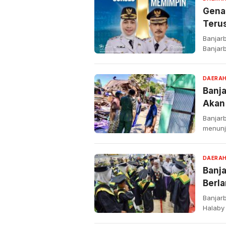
Gena
Teru
Banjar
Banjarb
DAERA
Banj
Akan 
Banjarb
menunj
DAERA
Banj
Berla
Banjarb
Halaby