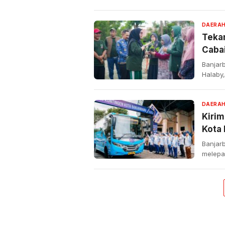
DAERA
Tekan
Caba
Banjarb
Halaby
DAERA
Kirim
Kota 
Banjarb
melepa