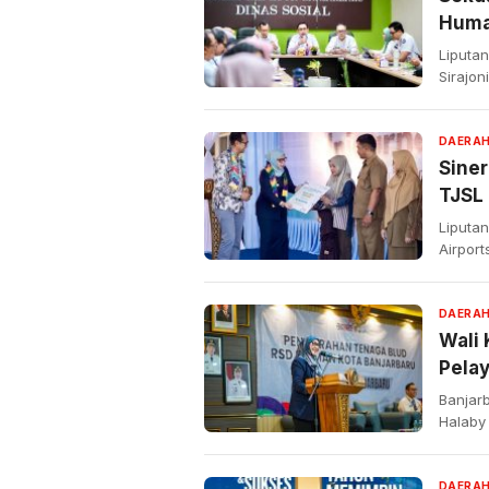
Human
Raky
Liputan
Sirajo
DAERA
Siner
TJSL 
Rum
Liputa
Airport
DAERA
Wali 
Pela
Banjarb
Halaby
DAERA