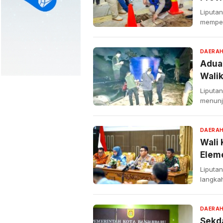
Tana
Liputa
memper
DAERA
Adua
Walik
Liputan
menunj
DAERA
Wali 
Eleme
Liputa
langka
DAERA
Sekd