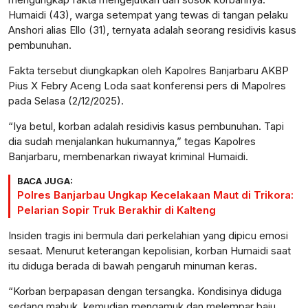
Humaidi (43), warga setempat yang tewas di tangan pelaku
Anshori alias Ello (31), ternyata adalah seorang residivis kasus
pembunuhan.
Fakta tersebut diungkapkan oleh Kapolres Banjarbaru AKBP
Pius X Febry Aceng Loda saat konferensi pers di Mapolres
pada Selasa (2/12/2025).
“Iya betul, korban adalah residivis kasus pembunuhan. Tapi
dia sudah menjalankan hukumannya,” tegas Kapolres
Banjarbaru, membenarkan riwayat kriminal Humaidi.
BACA JUGA:
Polres Banjarbau Ungkap Kecelakaan Maut di Trikora:
Pelarian Sopir Truk Berakhir di Kalteng
Insiden tragis ini bermula dari perkelahian yang dipicu emosi
sesaat. Menurut keterangan kepolisian, korban Humaidi saat
itu diduga berada di bawah pengaruh minuman keras.
“Korban berpapasan dengan tersangka. Kondisinya diduga
sedang mabuk, kemudian mengamuk dan melempar baju