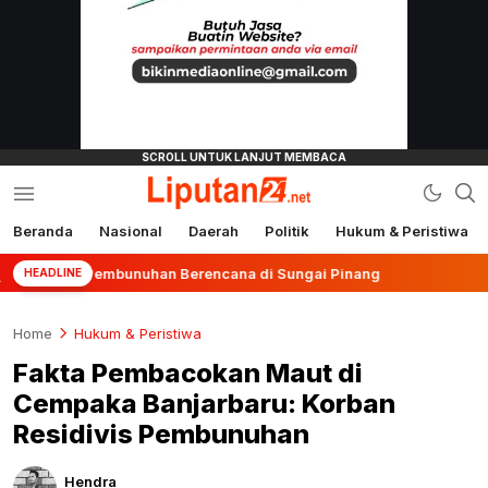
Beranda
Nasional
Daerah
Politik
Hukum & Peristiwa
liputan24.net
us Pembunuhan Berencana di Sungai Pinang
Terbanya
HEADLINE
Home
Hukum & Peristiwa
Fakta Pembacokan Maut di
Cempaka Banjarbaru: Korban
Residivis Pembunuhan
Hendra