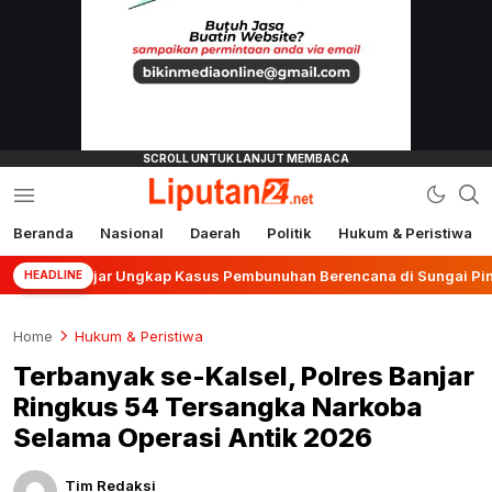
Beranda
Nasional
Daerah
Politik
Hukum & Peristiwa
liputan24.net
Banjar Ungkap Kasus Pembunuhan Berencana di Sungai Pinang
HEADLINE
Home
Hukum & Peristiwa
Terbanyak se-Kalsel, Polres Banjar
Ringkus 54 Tersangka Narkoba
Selama Operasi Antik 2026
Tim Redaksi