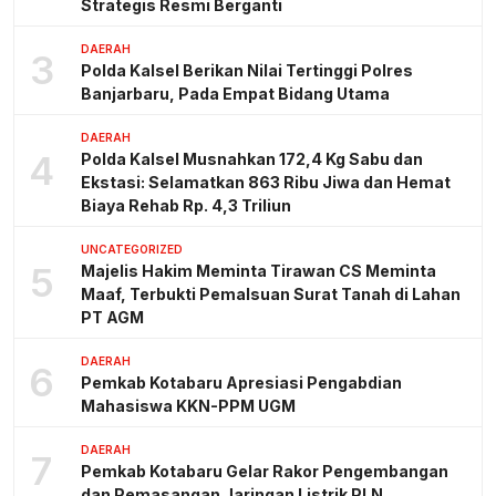
Strategis Resmi Berganti
DAERAH
3
Polda Kalsel Berikan Nilai Tertinggi Polres
Banjarbaru, Pada Empat Bidang Utama
DAERAH
4
Polda Kalsel Musnahkan 172,4 Kg Sabu dan
Ekstasi: Selamatkan 863 Ribu Jiwa dan Hemat
Biaya Rehab Rp. 4,3 Triliun
UNCATEGORIZED
5
Majelis Hakim Meminta Tirawan CS Meminta
Maaf, Terbukti Pemalsuan Surat Tanah di Lahan
PT AGM
DAERAH
6
Pemkab Kotabaru Apresiasi Pengabdian
Mahasiswa KKN-PPM UGM
DAERAH
7
Pemkab Kotabaru Gelar Rakor Pengembangan
dan Pemasangan Jaringan Listrik PLN