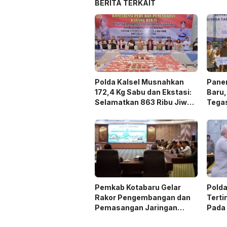
BERITA TERKAIT
Polda Kalsel Musnahkan
Panen
172,4 Kg Sabu dan Ekstasi:
Baru,
Selamatkan 863 Ribu Jiwa
Tega
dan Hemat Biaya Rehab Rp.
Duku
4,3 Triliun
Pemkab Kotabaru Gelar
Polda
Rakor Pengembangan dan
Terti
Pemasangan Jaringan
Pada
Listrik PLN