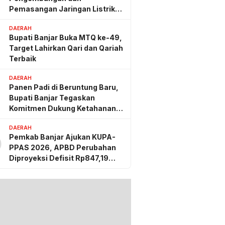
Pemasangan Jaringan Listrik
PLN
DAERAH
Bupati Banjar Buka MTQ ke-49,
Target Lahirkan Qari dan Qariah
Terbaik
DAERAH
Panen Padi di Beruntung Baru,
Bupati Banjar Tegaskan
Komitmen Dukung Ketahanan
Pangan
DAERAH
Pemkab Banjar Ajukan KUPA-
0
PPAS 2026, APBD Perubahan
Diproyeksi Defisit Rp847,19
Miliar