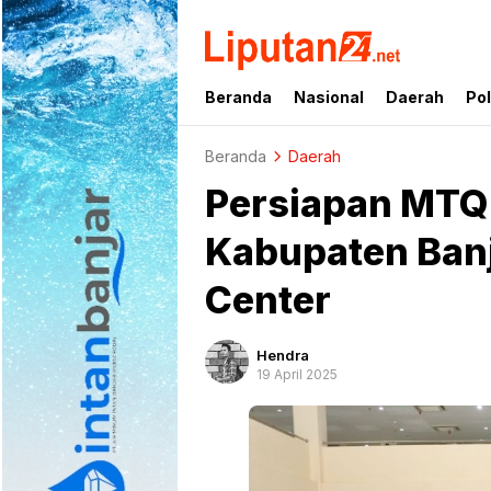
liputan24.net
Beranda
Nasional
Daerah
Pol
Beranda
Daerah
Persiapan MTQ 
Kabupaten Banj
Center
Hendra
19 April 2025