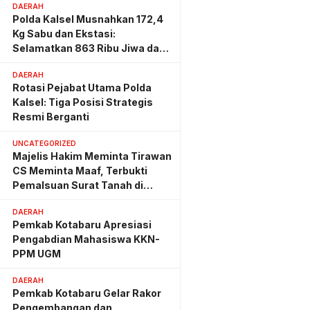
DAERAH
Polda Kalsel Musnahkan 172,4
Kg Sabu dan Ekstasi:
Selamatkan 863 Ribu Jiwa dan
Hemat Biaya Rehab Rp. 4,3
DAERAH
Triliun
Rotasi Pejabat Utama Polda
Kalsel: Tiga Posisi Strategis
Resmi Berganti
UNCATEGORIZED
Majelis Hakim Meminta Tirawan
CS Meminta Maaf, Terbukti
Pemalsuan Surat Tanah di
Lahan PT AGM
DAERAH
Pemkab Kotabaru Apresiasi
Pengabdian Mahasiswa KKN-
PPM UGM
DAERAH
Pemkab Kotabaru Gelar Rakor
Pengembangan dan