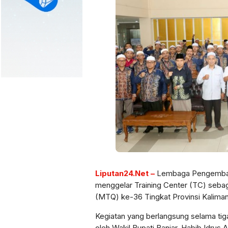
Liputan24.Net –
Lembaga Pengembang
menggelar Training Center (TC) seba
(MTQ) ke-36 Tingkat Provinsi Kalimant
Kegiatan yang berlangsung selama tiga
oleh Wakil Bupati Banjar, Habib Idrus 