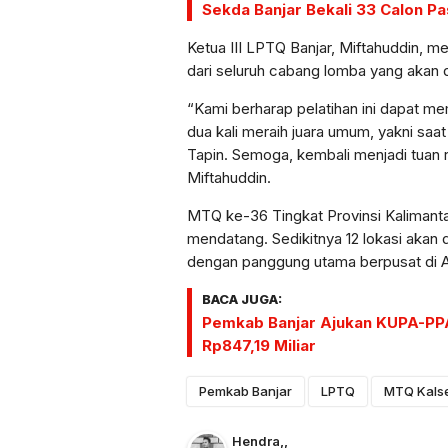
Sekda Banjar Bekali 33 Calon P
Ketua III LPTQ Banjar, Miftahuddin, m
dari seluruh cabang lomba yang akan 
“Kami berharap pelatihan ini dapat me
dua kali meraih juara umum, yakni saa
Tapin. Semoga, kembali menjadi tuan r
Miftahuddin.
MTQ ke-36 Tingkat Provinsi Kalimanta
mendatang. Sedikitnya 12 lokasi akan
dengan panggung utama berpusat di A
BACA JUGA:
Pemkab Banjar Ajukan KUPA-PPA
Rp847,19 Miliar
Pemkab Banjar
LPTQ
MTQ Kalse
Hendra
,
,