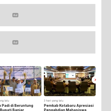
ang lalu
3 hari yang lalu
3 hari yan
 Padi di Beruntung
Pemkab Kotabaru Apresiasi
Pemkab
 Bupati Banjar
Pengabdian Mahasiswa
Rakor 