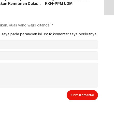
skan Komitmen Dukung
KKN-PPM UGM
Pemasa
hanan Pangan
Listrik
ikan.
Ruas yang wajib ditandai
*
b saya pada peramban ini untuk komentar saya berikutnya.