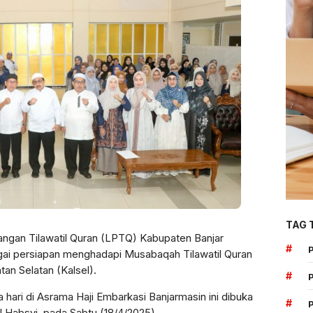
TAG 
an Tilawatil Quran (LPTQ) Kabupaten Banjar
#
gai persiapan menghadapi Musabaqah Tilawatil Quran
an Selatan (Kalsel).
#
 hari di Asrama Haji Embarkasi Banjarmasin ini dibuka
#
Al Habsyi, pada Sabtu (18/4/2025).