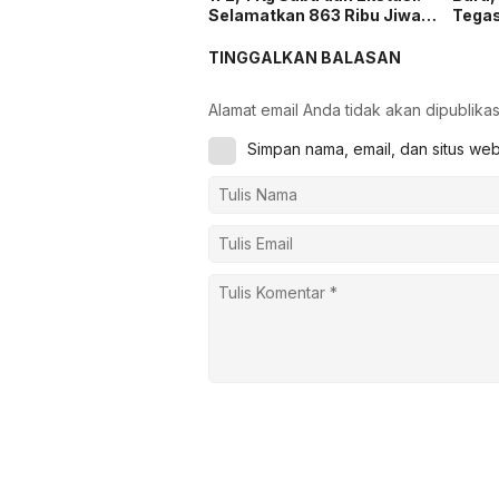
Selamatkan 863 Ribu Jiwa
Tega
dan Hemat Biaya Rehab Rp.
Keta
4,3 Triliun
TINGGALKAN BALASAN
Alamat email Anda tidak akan dipublikas
Simpan nama, email, dan situs we