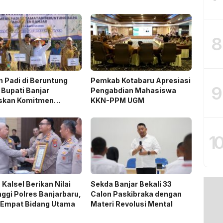
8
 Padi di Beruntung
Pemkab Kotabaru Apresiasi
9
 Bupati Banjar
Pengabdian Mahasiswa
skan Komitmen
KKN-PPM UGM
ng Ketahanan Pangan
1
 Kalsel Berikan Nilai
Sekda Banjar Bekali 33
nggi Polres Banjarbaru,
Calon Paskibraka dengan
 Empat Bidang Utama
Materi Revolusi Mental