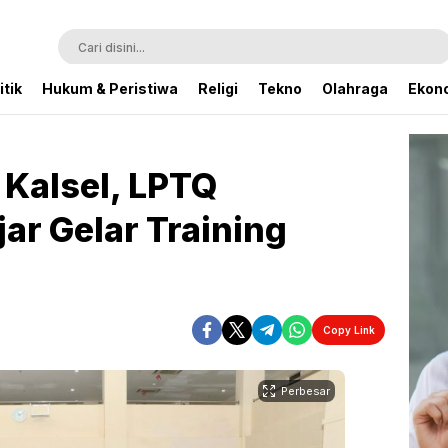
itik
Hukum & Peristiwa
Religi
Tekno
Olahraga
Ekono
Kalsel, LPTQ
ar Gelar Training
Copy Link
Perbesar