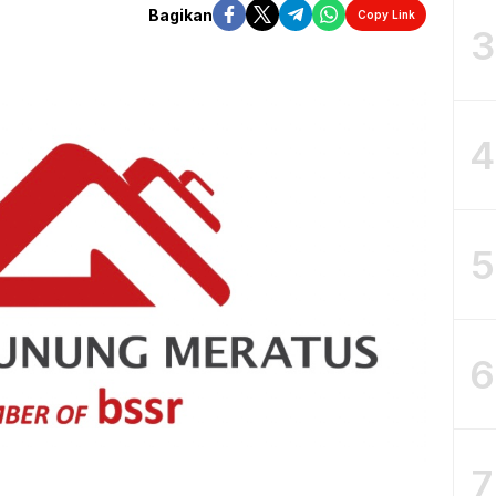
Bagikan
Copy Link
3
4
5
6
7