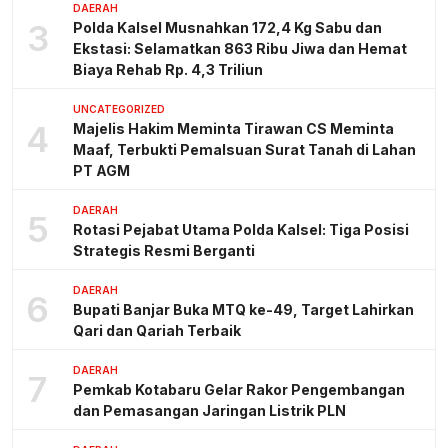
DAERAH
3
Polda Kalsel Musnahkan 172,4 Kg Sabu dan
Ekstasi: Selamatkan 863 Ribu Jiwa dan Hemat
Biaya Rehab Rp. 4,3 Triliun
UNCATEGORIZED
4
Majelis Hakim Meminta Tirawan CS Meminta
Maaf, Terbukti Pemalsuan Surat Tanah di Lahan
PT AGM
DAERAH
5
Rotasi Pejabat Utama Polda Kalsel: Tiga Posisi
Strategis Resmi Berganti
DAERAH
6
Bupati Banjar Buka MTQ ke-49, Target Lahirkan
Qari dan Qariah Terbaik
DAERAH
7
Pemkab Kotabaru Gelar Rakor Pengembangan
dan Pemasangan Jaringan Listrik PLN