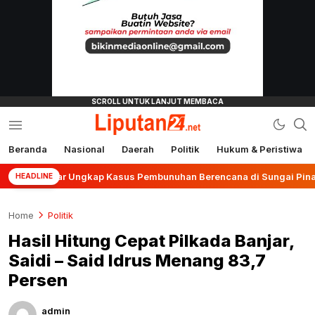
Beranda
Nasional
Daerah
Politik
Hukum & Peristiwa
liputan24.net
Banjar Ungkap Kasus Pembunuhan Berencana di Sungai Pinang
HEADLINE
Home
Politik
Hasil Hitung Cepat Pilkada Banjar,
Saidi – Said Idrus Menang 83,7
Persen
admin