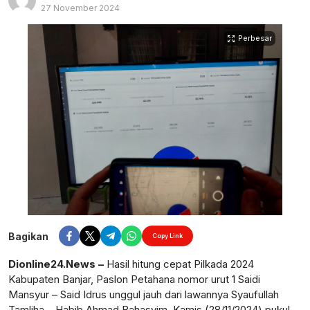
27 November 2024
Perbesar
Bagikan
Copy Link
Dionline24.News –
Hasil hitung cepat Pilkada 2024
Kabupaten Banjar, Paslon Petahana nomor urut 1 Saidi
Mansyur – Said Idrus unggul jauh dari lawannya Syaufullah
Tamliha – Habib Ahmad Bahasyim, Kamis (28/11/2024) pukul