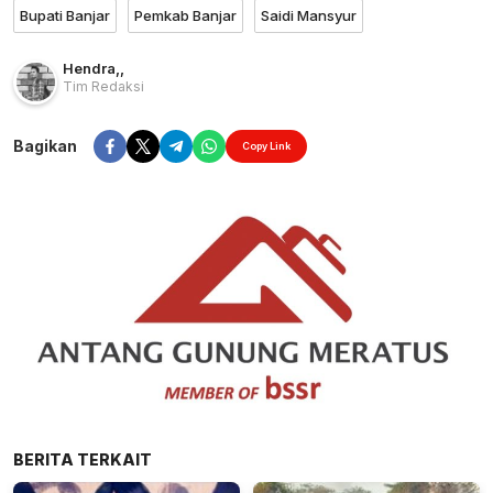
Bupati Banjar
Pemkab Banjar
Saidi Mansyur
Hendra
,
,
Tim Redaksi
Bagikan
Copy Link
BERITA TERKAIT