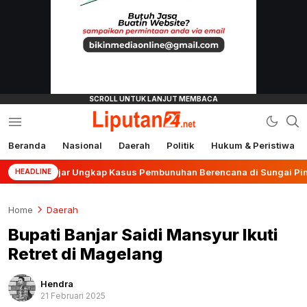
Beranda
Nasional
Daerah
Politik
Hukum & Peristiwa
liputan24.net
s Banjar Ungkap Kasus Pembunuhan Berencana di Sungai Pinang
HEADLINE
Home
Daerah
Bupati Banjar Saidi Mansyur Ikuti
Retret di Magelang
Hendra
21 Februari 2025