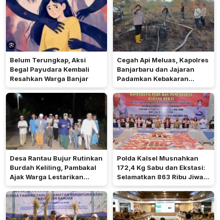
Belum Terungkap, Aksi
Cegah Api Meluas, Kapolres
Begal Payudara Kembali
Banjarbaru dan Jajaran
Resahkan Warga Banjar
Padamkan Kebakaran
Lahan
Desa Rantau Bujur Rutinkan
Polda Kalsel Musnahkan
Burdah Keliling, Pambakal
172,4 Kg Sabu dan Ekstasi:
Ajak Warga Lestarikan
Selamatkan 863 Ribu Jiwa
Tradisi Keagamaan
dan Hemat Biaya Rehab Rp.
4,3 Triliun