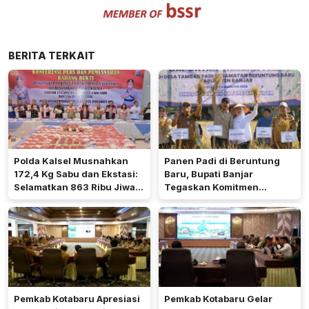
BERITA TERKAIT
Polda Kalsel Musnahkan
Panen Padi di Beruntung
172,4 Kg Sabu dan Ekstasi:
Baru, Bupati Banjar
Selamatkan 863 Ribu Jiwa
Tegaskan Komitmen
dan Hemat Biaya Rehab Rp.
Dukung Ketahanan Pangan
4,3 Triliun
Pemkab Kotabaru Apresiasi
Pemkab Kotabaru Gelar