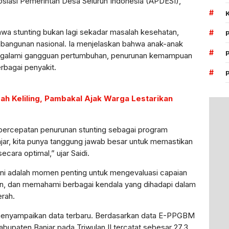
siasi Pemerintah Desa Seluruh Indonesia (APDESI),
#
wa stunting bukan lagi sekadar masalah kesehatan,
#
bangunan nasional. Ia menjelaskan bahwa anak-anak
#
engalami gangguan pertumbuhan, penurunan kemampuan
erbagai penyakit.
#
ah Keliling, Pambakal Ajak Warga Lestarikan
percepatan penurunan stunting sebagai program
anjar, kita punya tanggung jawab besar untuk memastikan
ara optimal,” ujar Saidi.
ini adalah momen penting untuk mengevaluasi capaian
an, dan memahami berbagai kendala yang dihadapi dalam
erah.
menyampaikan data terbaru. Berdasarkan data E-PPGBM
abupaten Banjar pada Triwulan II tercatat sebesar 27,3