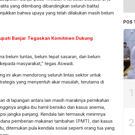
lita yang ditimbang dibandingkan seluruh balita)
unjukkan bahwa upaya yang telah dilakukan masih belum
POS 
Bupati Banjar Tegaskan Komitmen Dukung
ma belum tuntas, belum tepat sasaran, dan belum
kepada masyarakat,” tegas Aswadi.
g ini akan mendorong seluruh lintas sektor untuk
trategis yang menyentuh akar masalah, terutama di
1
 di lapangan antara lain masih maraknya pernikahan
ingginya angka ibu hamil berisiko dan kasus anemia,
si jangka panjang. Kendala lain termasuk minimnya
2
n dana pemberian makanan tambahan (PMT), dan kasus
itu, ditemukan pula kendala sosial seperti orang tua yang
sasi.