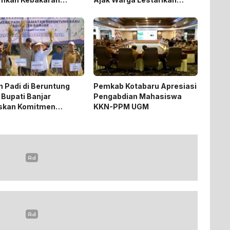
n
Tradisi Keagamaan
 Padi di Beruntung
Pemkab Kotabaru Apresiasi
 Bupati Banjar
Pengabdian Mahasiswa
skan Komitmen
KKN-PPM UGM
ng Ketahanan Pangan