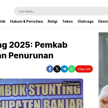
itik
Hukum & Peristiwa
Religi
Tekno
Olahraga
Ekono
ng 2025: Pemkab
an Penurunan
Copy Link
Perbesar