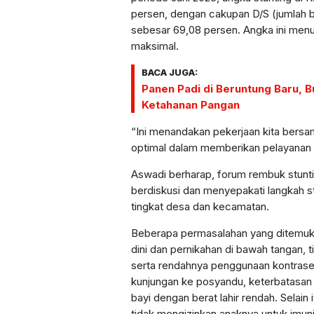
persen, dengan cakupan D/S (jumlah ba
sebesar 69,08 persen. Angka ini men
maksimal.
BACA JUGA:
Panen Padi di Beruntung Baru, 
Ketahanan Pangan
“Ini menandakan pekerjaan kita bersa
optimal dalam memberikan pelayanan 
Aswadi berharap, forum rembuk stuntin
berdiskusi dan menyepakati langkah s
tingkat desa dan kecamatan.
Beberapa permasalahan yang ditemukan
dini dan pernikahan di bawah tangan, t
serta rendahnya penggunaan kontrasep
kunjungan ke posyandu, keterbatasa
bayi dengan berat lahir rendah. Selain 
tidak mengizinkan anaknya untuk imuni