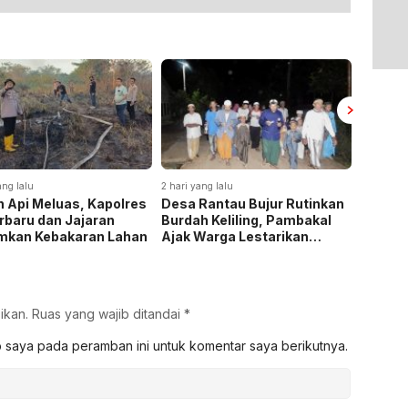
ang lalu
2 hari yang lalu
5 hari yan
 Api Meluas, Kapolres
Desa Rantau Bujur Rutinkan
Polda 
rbaru dan Jajaran
Burdah Keliling, Pambakal
172,4 K
mkan Kebakaran Lahan
Ajak Warga Lestarikan
Selama
Tradisi Keagamaan
dan He
4,3 Tri
ikan.
Ruas yang wajib ditandai
*
b saya pada peramban ini untuk komentar saya berikutnya.