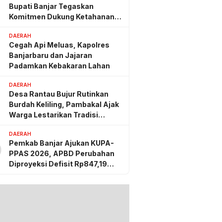
Bupati Banjar Tegaskan
Komitmen Dukung Ketahanan
Pangan
DAERAH
Cegah Api Meluas, Kapolres
Banjarbaru dan Jajaran
Padamkan Kebakaran Lahan
DAERAH
Desa Rantau Bujur Rutinkan
Burdah Keliling, Pambakal Ajak
Warga Lestarikan Tradisi
Keagamaan
DAERAH
Pemkab Banjar Ajukan KUPA-
0
PPAS 2026, APBD Perubahan
Diproyeksi Defisit Rp847,19
Miliar