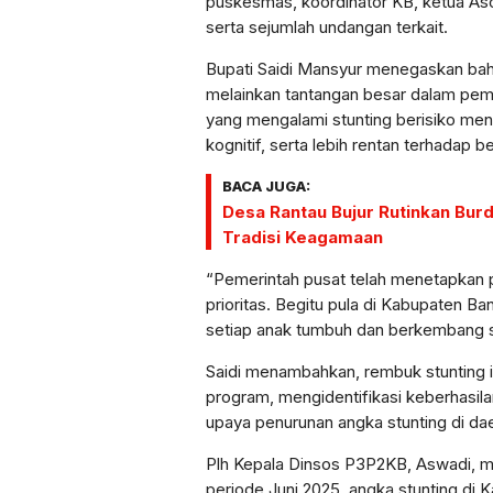
puskesmas, koordinator KB, ketua Aso
serta sejumlah undangan terkait.
Bupati Saidi Mansyur menegaskan bah
melainkan tantangan besar dalam pem
yang mengalami stunting berisiko m
kognitif, serta lebih rentan terhadap b
BACA JUGA:
Desa Rantau Bujur Rutinkan Burd
Tradisi Keagamaan
“Pemerintah pusat telah menetapkan 
prioritas. Begitu pula di Kabupaten B
setiap anak tumbuh dan berkembang sec
Saidi menambahkan, rembuk stunting 
program, mengidentifikasi keberhasil
upaya penurunan angka stunting di da
Plh Kepala Dinsos P3P2KB, Aswadi, 
periode Juni 2025, angka stunting di K