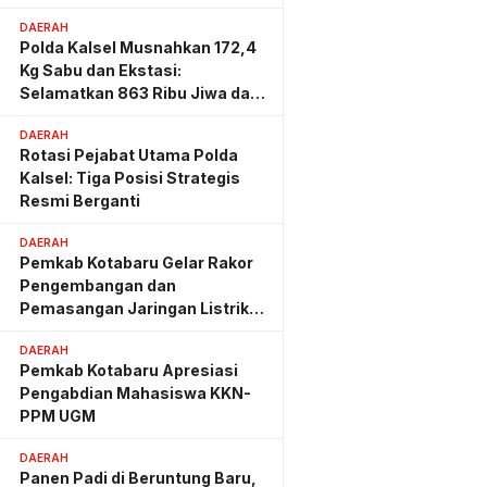
Lahan PT AGM
DAERAH
Polda Kalsel Musnahkan 172,4
Kg Sabu dan Ekstasi:
Selamatkan 863 Ribu Jiwa dan
Hemat Biaya Rehab Rp. 4,3
DAERAH
Triliun
Rotasi Pejabat Utama Polda
Kalsel: Tiga Posisi Strategis
Resmi Berganti
DAERAH
Pemkab Kotabaru Gelar Rakor
Pengembangan dan
Pemasangan Jaringan Listrik
PLN
DAERAH
Pemkab Kotabaru Apresiasi
Pengabdian Mahasiswa KKN-
PPM UGM
DAERAH
Panen Padi di Beruntung Baru,