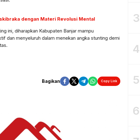
3
askibraka dengan Materi Revolusi Mental
ing ini, diharapkan Kabupaten Banjar mampu
ktif dan menyeluruh dalam menekan angka stunting demi
4
tas.
5
Bagikan
Copy Link
6