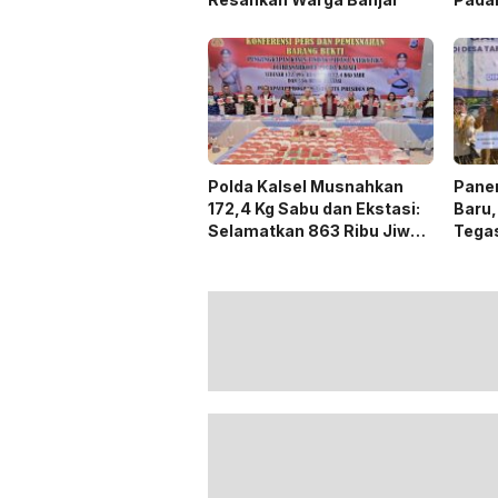
Laha
Polda Kalsel Musnahkan
Panen
172,4 Kg Sabu dan Ekstasi:
Baru,
Selamatkan 863 Ribu Jiwa
Tega
dan Hemat Biaya Rehab Rp.
Duku
4,3 Triliun