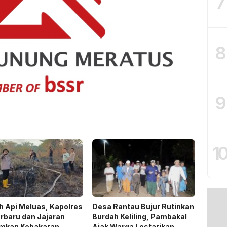
7
8
9
1
 Api Meluas, Kapolres
Desa Rantau Bujur Rutinkan
rbaru dan Jajaran
Burdah Keliling, Pambakal
mkan Kebakaran
Ajak Warga Lestarikan