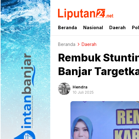
liputan24.net
Beranda
Nasional
Daerah
Pol
Beranda
Daerah
Rembuk Stunti
Banjar Targetk
Hendra
10 Juli 2025