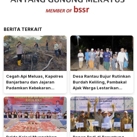
BERITA TERKAIT
Cegah Api Meluas, Kapolres
Desa Rantau Bujur Rutinkan
Banjarbaru dan Jajaran
Burdah Keliling, Pambakal
Padamkan Kebakaran
Ajak Warga Lestarikan
Lahan
Tradisi Keagamaan
Polda Kalsel Musnahkan
Panen Padi di Beruntung