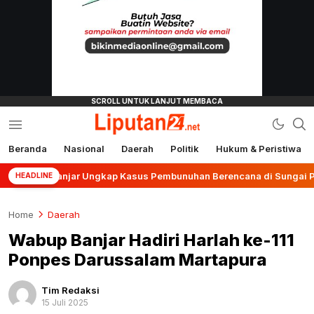
Beranda
Nasional
Daerah
Politik
Hukum & Peristiwa
liputan24.net
es Banjar Ungkap Kasus Pembunuhan Berencana di Sungai Pinang
HEADLINE
Home
Daerah
Wabup Banjar Hadiri Harlah ke-111
Ponpes Darussalam Martapura
Tim Redaksi
15 Juli 2025