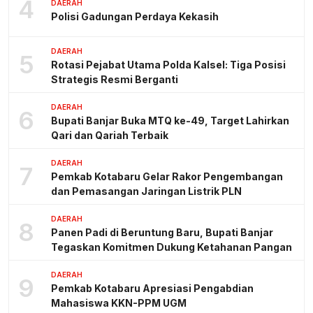
4
DAERAH
Polisi Gadungan Perdaya Kekasih
DAERAH
5
Rotasi Pejabat Utama Polda Kalsel: Tiga Posisi
Strategis Resmi Berganti
DAERAH
6
Bupati Banjar Buka MTQ ke-49, Target Lahirkan
Qari dan Qariah Terbaik
DAERAH
7
Pemkab Kotabaru Gelar Rakor Pengembangan
dan Pemasangan Jaringan Listrik PLN
DAERAH
8
Panen Padi di Beruntung Baru, Bupati Banjar
Tegaskan Komitmen Dukung Ketahanan Pangan
DAERAH
9
Pemkab Kotabaru Apresiasi Pengabdian
Mahasiswa KKN-PPM UGM