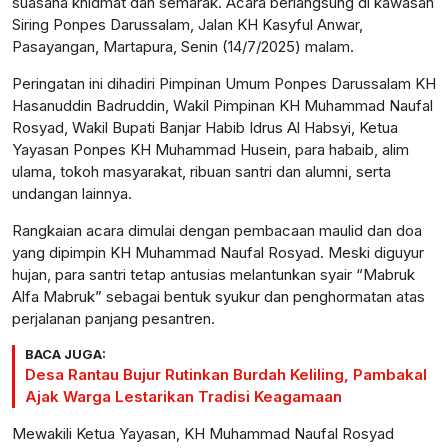
suasana khidmat dan semarak. Acara berlangsung di kawasan
Siring Ponpes Darussalam, Jalan KH Kasyful Anwar,
Pasayangan, Martapura, Senin (14/7/2025) malam.
Peringatan ini dihadiri Pimpinan Umum Ponpes Darussalam KH
Hasanuddin Badruddin, Wakil Pimpinan KH Muhammad Naufal
Rosyad, Wakil Bupati Banjar Habib Idrus Al Habsyi, Ketua
Yayasan Ponpes KH Muhammad Husein, para habaib, alim
ulama, tokoh masyarakat, ribuan santri dan alumni, serta
undangan lainnya.
Rangkaian acara dimulai dengan pembacaan maulid dan doa
yang dipimpin KH Muhammad Naufal Rosyad. Meski diguyur
hujan, para santri tetap antusias melantunkan syair “Mabruk
Alfa Mabruk” sebagai bentuk syukur dan penghormatan atas
perjalanan panjang pesantren.
BACA JUGA:
Desa Rantau Bujur Rutinkan Burdah Keliling, Pambakal
Ajak Warga Lestarikan Tradisi Keagamaan
Mewakili Ketua Yayasan, KH Muhammad Naufal Rosyad