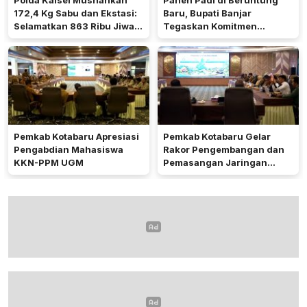
172,4 Kg Sabu dan Ekstasi:
Baru, Bupati Banjar
Selamatkan 863 Ribu Jiwa
Tegaskan Komitmen
dan Hemat Biaya Rehab Rp.
Dukung Ketahanan Pangan
4,3 Triliun
Pemkab Kotabaru Apresiasi
Pemkab Kotabaru Gelar
Pengabdian Mahasiswa
Rakor Pengembangan dan
KKN-PPM UGM
Pemasangan Jaringan
Listrik PLN