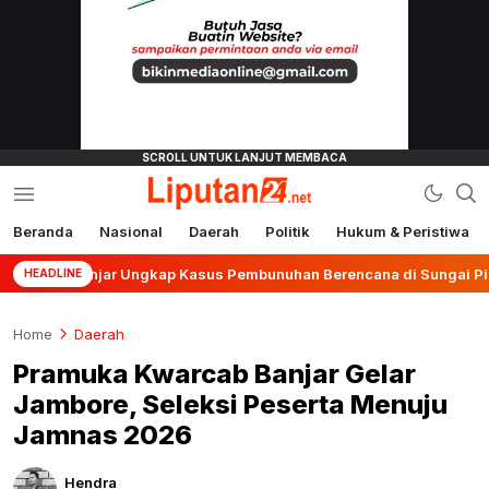
Beranda
Nasional
Daerah
Politik
Hukum & Peristiwa
liputan24.net
 Banjar Ungkap Kasus Pembunuhan Berencana di Sungai Pinang
HEADLINE
Home
Daerah
Pramuka Kwarcab Banjar Gelar
Jambore, Seleksi Peserta Menuju
Jamnas 2026
Hendra