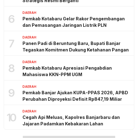
Strategis Resmi Berganti
DAERAH
6
Pemkab Kotabaru Gelar Rakor Pengembangan
dan Pemasangan Jaringan Listrik PLN
DAERAH
7
Panen Padi di Beruntung Baru, Bupati Banjar
Tegaskan Komitmen Dukung Ketahanan Pangan
DAERAH
8
Pemkab Kotabaru Apresiasi Pengabdian
Mahasiswa KKN-PPM UGM
DAERAH
9
Pemkab Banjar Ajukan KUPA-PPAS 2026, APBD
Perubahan Diproyeksi Defisit Rp847,19 Miliar
DAERAH
10
Cegah Api Meluas, Kapolres Banjarbaru dan
Jajaran Padamkan Kebakaran Lahan