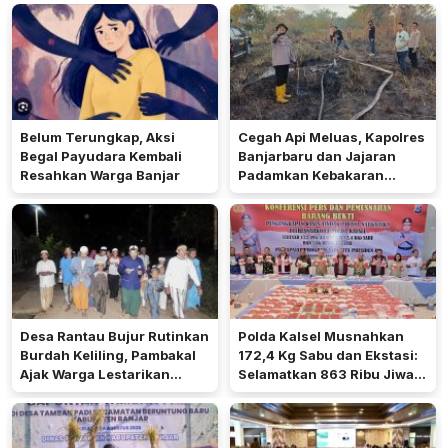
Belum Terungkap, Aksi
Cegah Api Meluas, Kapolres
Begal Payudara Kembali
Banjarbaru dan Jajaran
Resahkan Warga Banjar
Padamkan Kebakaran
Lahan
Desa Rantau Bujur Rutinkan
Polda Kalsel Musnahkan
Burdah Keliling, Pambakal
172,4 Kg Sabu dan Ekstasi:
Ajak Warga Lestarikan
Selamatkan 863 Ribu Jiwa
Tradisi Keagamaan
dan Hemat Biaya Rehab Rp.
4,3 Triliun