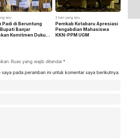
ang lalu
3 hari yang lalu
3 hari yan
 Padi di Beruntung
Pemkab Kotabaru Apresiasi
Pemkab
 Bupati Banjar
Pengabdian Mahasiswa
Rakor 
skan Komitmen Dukung
KKN-PPM UGM
Pemasa
hanan Pangan
Listrik
ikan.
Ruas yang wajib ditandai
*
b saya pada peramban ini untuk komentar saya berikutnya.