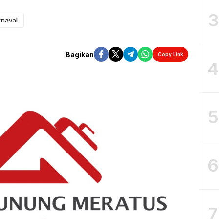
3
rnaval
Bagikan
Copy Link
4
5
6
7