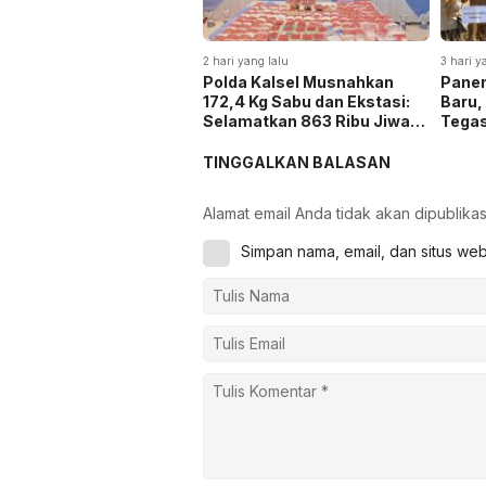
2 hari yang lalu
3 hari y
Polda Kalsel Musnahkan
Panen
172,4 Kg Sabu dan Ekstasi:
Baru,
Selamatkan 863 Ribu Jiwa
Tega
dan Hemat Biaya Rehab Rp.
Keta
4,3 Triliun
TINGGALKAN BALASAN
Alamat email Anda tidak akan dipublikas
Simpan nama, email, dan situs we