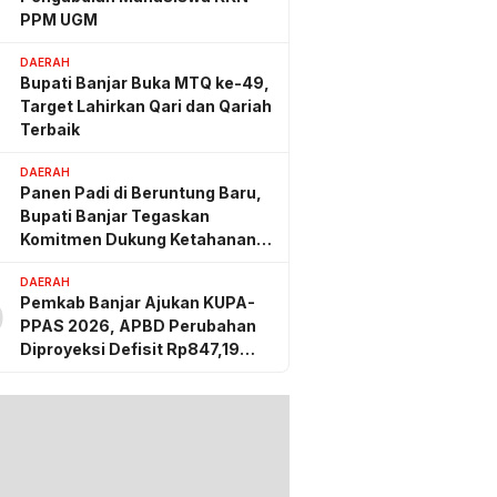
PPM UGM
DAERAH
Bupati Banjar Buka MTQ ke-49,
Target Lahirkan Qari dan Qariah
Terbaik
DAERAH
Panen Padi di Beruntung Baru,
Bupati Banjar Tegaskan
Komitmen Dukung Ketahanan
Pangan
DAERAH
Pemkab Banjar Ajukan KUPA-
0
PPAS 2026, APBD Perubahan
Diproyeksi Defisit Rp847,19
Miliar