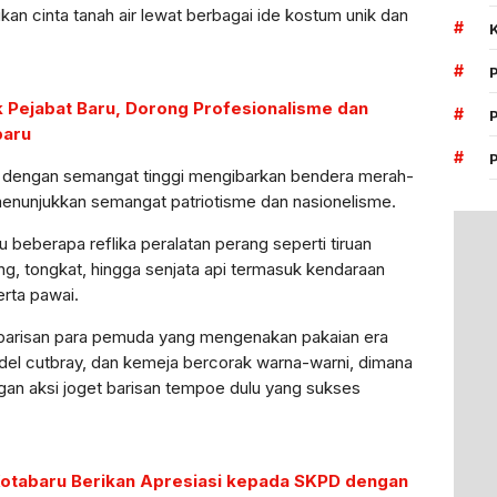
 cinta tanah air lewat berbagai ide kostum unik dan
#
#
k Pejabat Baru, Dorong Profesionalisme dan
#
baru
#
i dengan semangat tinggi mengibarkan bendera merah-
menunjukkan semangat patriotisme dan nasionelisme.
beberapa reflika peralatan perang seperti tiruan
g, tongkat, hingga senjata api termasuk kendaraan
rta pawai.
at barisan para pemuda yang mengenakan pakaian era
l cutbray, dan kemeja bercorak warna-warni, dimana
an aksi joget barisan tempoe dulu yang sukses
Kotabaru Berikan Apresiasi kepada SKPD dengan