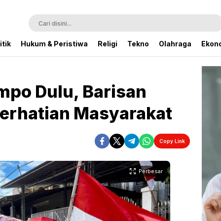
itik
Hukum & Peristiwa
Religi
Tekno
Olahraga
Ekono
po Dulu, Barisan
Perhatian Masyarakat
Copy Link
Perbesar