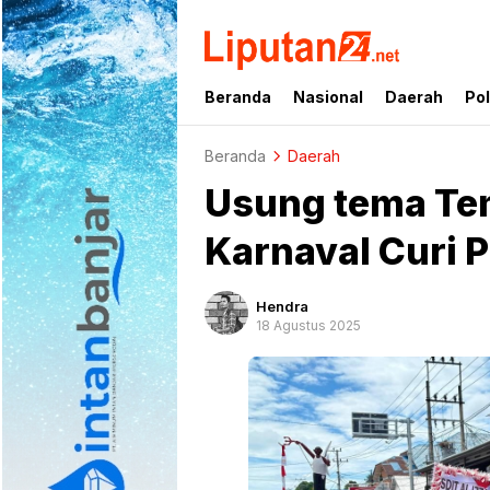
liputan24.net
Beranda
Nasional
Daerah
Pol
Beranda
Daerah
Usung tema Tem
Karnaval Curi 
Hendra
18 Agustus 2025