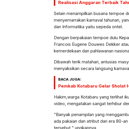
Realisasi Anggaran Terbaik Tah
Selain menampilkan busana tempoe dulu
menyemarrakan karnaval tahunan, yang
dan Informatika yaitu sepeda ontel.
Dengan berpakaian tempoe dulu Kepal
Francois Eugene Douwes Dekker atau 
kemerdekaan dan pahlawanan nasional
Dibawah terik matahari, antusias masyar
menyaksikan secara langsung karnav
BACA JUGA:
Pemkab Kotabaru Gelar Sholat 
Hakim,warga Kotabaru yang terlihat i
video, mengatakan sangat terhibur de
“Banyak penampilan yang menggambarka
ada pakaian dan atribut dari era 80-a
tersebut,“ ungkapnya