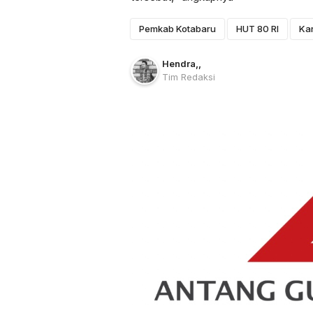
Pemkab Kotabaru
HUT 80 RI
Ka
Hendra
,
,
Tim Redaksi