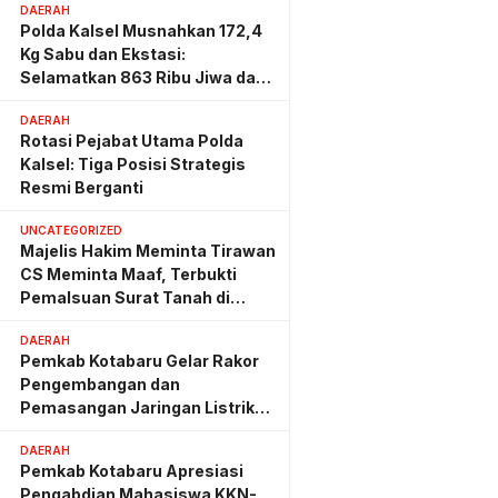
DAERAH
Polda Kalsel Musnahkan 172,4
Kg Sabu dan Ekstasi:
Selamatkan 863 Ribu Jiwa dan
Hemat Biaya Rehab Rp. 4,3
DAERAH
Triliun
Rotasi Pejabat Utama Polda
Kalsel: Tiga Posisi Strategis
Resmi Berganti
UNCATEGORIZED
Majelis Hakim Meminta Tirawan
CS Meminta Maaf, Terbukti
Pemalsuan Surat Tanah di
Lahan PT AGM
DAERAH
Pemkab Kotabaru Gelar Rakor
Pengembangan dan
Pemasangan Jaringan Listrik
PLN
DAERAH
Pemkab Kotabaru Apresiasi
Pengabdian Mahasiswa KKN-