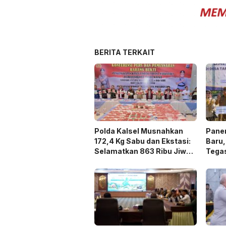
BERITA TERKAIT
Polda Kalsel Musnahkan
Panen
172,4 Kg Sabu dan Ekstasi:
Baru,
Selamatkan 863 Ribu Jiwa
Tega
dan Hemat Biaya Rehab Rp.
Duku
4,3 Triliun