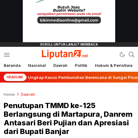
Beranda
Nasional
Daerah
Politik
Hukum & Peristiwa
liputan24.net
anjar Ungkap Kasus Pembunuhan Berencana di Sungai Pinang
HEADLINE
Home
Daerah
Penutupan TMMD ke-125
Berlangsung di Martapura, Danrem
Antasari Beri Pujian dan Apresiasi
dari Bupati Banjar