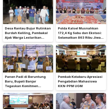
Desa Rantau Bujur Rutinkan
Polda Kalsel Musnahkan
Burdah Keliling, Pambakal
172,4 Kg Sabu dan Ekstasi:
Ajak Warga Lestarikan
Selamatkan 863 Ribu Jiwa
Tradisi Keagamaan
dan Hemat Biaya Rehab Rp.
4,3 Triliun
Panen Padi di Beruntung
Pemkab Kotabaru Apresiasi
Baru, Bupati Banjar
Pengabdian Mahasiswa
Tegaskan Komitmen
KKN-PPM UGM
Dukung Ketahanan Pangan