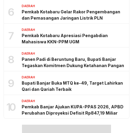
DAERAH
6
Pemkab Kotabaru Gelar Rakor Pengembangan
dan Pemasangan Jaringan Listrik PLN
DAERAH
7
Pemkab Kotabaru Apresiasi Pengabdian
Mahasiswa KKN-PPM UGM
DAERAH
8
Panen Padi di Beruntung Baru, Bupati Banjar
Tegaskan Komitmen Dukung Ketahanan Pangan
DAERAH
9
Bupati Banjar Buka MTQ ke-49, Target Lahirkan
Qari dan Qariah Terbaik
DAERAH
10
Pemkab Banjar Ajukan KUPA-PPAS 2026, APBD
Perubahan Diproyeksi Defisit Rp847,19 Miliar