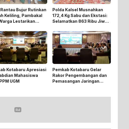
Rantau Bujur Rutinkan
Polda Kalsel Musnahkan
h Keliling, Pambakal
172,4 Kg Sabu dan Ekstasi:
Warga Lestarikan
Selamatkan 863 Ribu Jiwa
isi Keagamaan
dan Hemat Biaya Rehab Rp.
4,3 Triliun
ab Kotabaru Apresiasi
Pemkab Kotabaru Gelar
abdian Mahasiswa
Rakor Pengembangan dan
PPM UGM
Pemasangan Jaringan
Listrik PLN