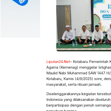
Liputan24.Net
– Kotabaru Pemerintah 
Agama (Kemenag) menggelar Istighasa
Maulid Nabi Muhammad SAW 1447 H/20
Kotabaru, Kamis (4/9/2025) sore, deng
masyarakat, serta ribuan jamaah.
Diselenggarakannya kegiatan tersebut
Indonesia yang dilaksanakan diseluru
berpartisipasi dengan penuh semang
persatuan bangsa.