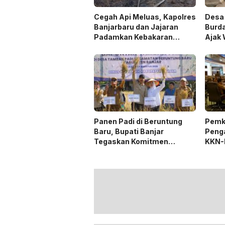
Cegah Api Meluas, Kapolres
Desa 
Banjarbaru dan Jajaran
Burda
Padamkan Kebakaran
Ajak 
Lahan
Trad
Panen Padi di Beruntung
Pemk
Baru, Bupati Banjar
Peng
Tegaskan Komitmen
KKN-
Dukung Ketahanan Pangan