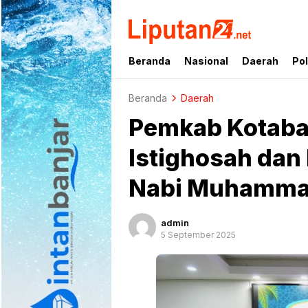
liputan24.net
Beranda
Nasional
Daerah
Pol
Beranda
Daerah
Pemkab Kotaba
Istighosah dan
Nabi Muhamma
admin
5 September 2025