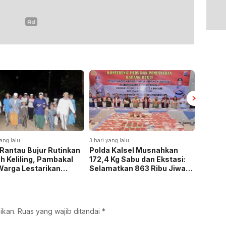
ang lalu
3 hari yang lalu
4 hari yan
Rantau Bujur Rutinkan
Polda Kalsel Musnahkan
Panen 
h Keliling, Pambakal
172,4 Kg Sabu dan Ekstasi:
Baru, B
Warga Lestarikan
Selamatkan 863 Ribu Jiwa
Tegask
si Keagamaan
dan Hemat Biaya Rehab Rp.
Ketaha
4,3 Triliun
ikan.
Ruas yang wajib ditandai
*