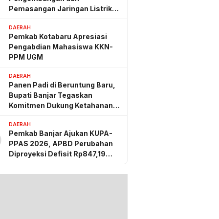
Pemasangan Jaringan Listrik
PLN
DAERAH
Pemkab Kotabaru Apresiasi
Pengabdian Mahasiswa KKN-
PPM UGM
DAERAH
Panen Padi di Beruntung Baru,
Bupati Banjar Tegaskan
Komitmen Dukung Ketahanan
Pangan
DAERAH
Pemkab Banjar Ajukan KUPA-
0
PPAS 2026, APBD Perubahan
Diproyeksi Defisit Rp847,19
Miliar