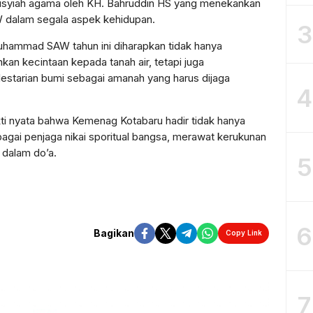
ausyiah agama oleh KH. Bahruddin HS yang menekankan
W dalam segala aspek kehidupan.
3
hammad SAW tahun ini diharapkan tidak hanya
 kecintaan kepada tanah air, tetapi juga
estarian bumi sebagai amanah yang harus dijaga
4
bukti nyata bahwa Kemenag Kotabaru hadir tidak hanya
ebagai penjaga nikai sporitual bangsa, merawat kerukunan
 dalam do’a.
5
6
Bagikan
Copy Link
7