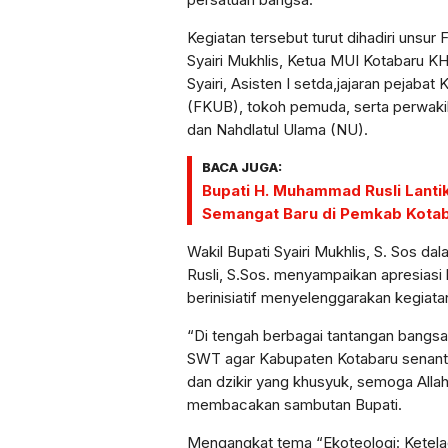
Kegiatan tersebut turut dihadiri unsur
Syairi Mukhlis, Ketua MUI Kotabaru K
Syairi, Asisten I setda,jajaran peja
(FKUB), tokoh pemuda, serta perwaki
dan Nahdlatul Ulama (NU).
BACA JUGA:
Bupati H. Muhammad Rusli Lanti
Semangat Baru di Pemkab Kota
Wakil Bupati Syairi Mukhlis, S. Sos 
Rusli, S.Sos. menyampaikan apresias
berinisiatif menyelenggarakan kegiata
“Di tengah berbagai tantangan bangs
SWT agar Kabupaten Kotabaru senantia
dan dzikir yang khusyuk, semoga Allah
membacakan sambutan Bupati.
Mengangkat tema “Ekoteologi: Ketel