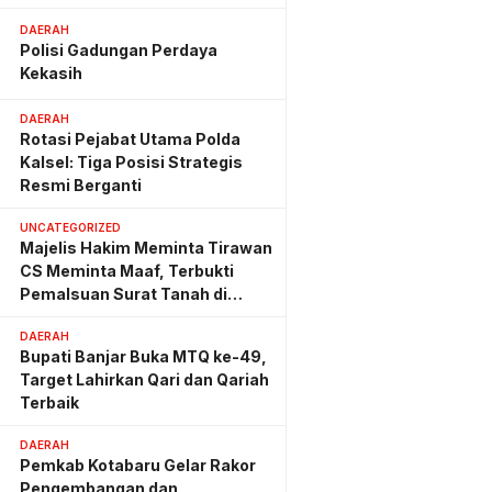
Hemat Biaya Rehab Rp. 4,3
Triliun
DAERAH
Polisi Gadungan Perdaya
Kekasih
DAERAH
Rotasi Pejabat Utama Polda
Kalsel: Tiga Posisi Strategis
Resmi Berganti
UNCATEGORIZED
Majelis Hakim Meminta Tirawan
CS Meminta Maaf, Terbukti
Pemalsuan Surat Tanah di
Lahan PT AGM
DAERAH
Bupati Banjar Buka MTQ ke-49,
Target Lahirkan Qari dan Qariah
Terbaik
DAERAH
Pemkab Kotabaru Gelar Rakor
Pengembangan dan