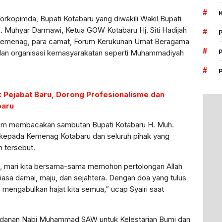
#
 Forkopimda, Bupati Kotabaru yang diwakili Wakil Bupati
H. Muhyar Darmawi, Ketua GOW Kotabaru Hj. Siti Hadijah
#
bat Kemenag, para camat, Forum Kerukunan Umat Beragama
#
lan organisasi kemasyarakatan seperti Muhammadiyah
#
k Pejabat Baru, Dorong Profesionalisme dan
baru
dalam membacakan sambutan Bupati Kotabaru H. Muh.
i kepada Kemenag Kotabaru dan seluruh pihak yang
n tersebut.
a, mari kita bersama-sama memohon pertolongan Allah
sa damai, maju, dan sejahtera. Dengan doa yang tulus
 mengabulkan hajat kita semua,” ucap Syairi saat
adanan Nabi Muhammad SAW untuk Kelestarian Bumi dan