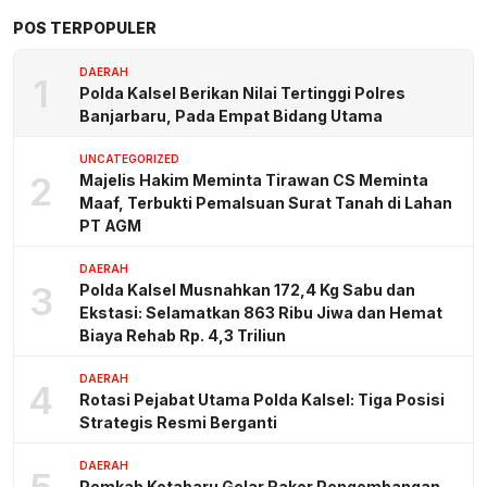
POS TERPOPULER
DAERAH
1
Polda Kalsel Berikan Nilai Tertinggi Polres
Banjarbaru, Pada Empat Bidang Utama
UNCATEGORIZED
2
Majelis Hakim Meminta Tirawan CS Meminta
Maaf, Terbukti Pemalsuan Surat Tanah di Lahan
PT AGM
DAERAH
3
Polda Kalsel Musnahkan 172,4 Kg Sabu dan
Ekstasi: Selamatkan 863 Ribu Jiwa dan Hemat
Biaya Rehab Rp. 4,3 Triliun
DAERAH
4
Rotasi Pejabat Utama Polda Kalsel: Tiga Posisi
Strategis Resmi Berganti
DAERAH
5
Pemkab Kotabaru Gelar Rakor Pengembangan