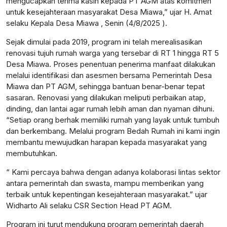
mengucapkan terima kasih kepada PT AGM atas komitmen
untuk kesejahteraan masyarakat Desa Miawa,” ujar H. Amat
selaku Kepala Desa Miawa , Senin (4/8/2025 ).
Sejak dimulai pada 2019, program ini telah merealisasikan
renovasi tujuh rumah warga yang tersebar di RT 1 hingga RT 5
Desa Miawa. Proses penentuan penerima manfaat dilakukan
melalui identifikasi dan asesmen bersama Pemerintah Desa
Miawa dan PT AGM, sehingga bantuan benar-benar tepat
sasaran. Renovasi yang dilakukan meliputi perbaikan atap,
dinding, dan lantai agar rumah lebih aman dan nyaman dihuni.
“Setiap orang berhak memiliki rumah yang layak untuk tumbuh
dan berkembang. Melalui program Bedah Rumah ini kami ingin
membantu mewujudkan harapan kepada masyarakat yang
membutuhkan.
“ Kami percaya bahwa dengan adanya kolaborasi lintas sektor
antara pemerintah dan swasta, mampu memberikan yang
terbaik untuk kepentingan kesejahteraan masyarakat.” ujar
Widharto Ali selaku CSR Section Head PT AGM.
Program ini turut mendukung program pemerintah daerah