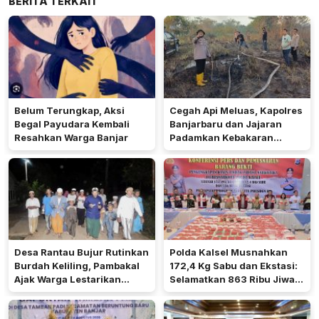
BERITA TERKAIT
Belum Terungkap, Aksi
Cegah Api Meluas, Kapolres
Begal Payudara Kembali
Banjarbaru dan Jajaran
Resahkan Warga Banjar
Padamkan Kebakaran
Lahan
Desa Rantau Bujur Rutinkan
Polda Kalsel Musnahkan
Burdah Keliling, Pambakal
172,4 Kg Sabu dan Ekstasi:
Ajak Warga Lestarikan
Selamatkan 863 Ribu Jiwa
Tradisi Keagamaan
dan Hemat Biaya Rehab Rp.
4,3 Triliun