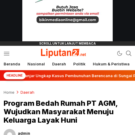
Beranda
Nasional
Daerah
Politik
Hukum & Peristiwa
liputan24.net
es Banjar Ungkap Kasus Pembunuhan Berencana di Sungai Pinang
HEADLINE
Home
Daerah
Program Bedah Rumah PT AGM,
Wujudkan Masyarakat Menuju
Keluarga Layak Huni
admin