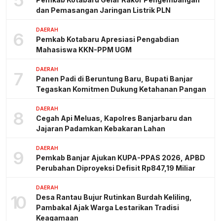
dan Pemasangan Jaringan Listrik PLN
DAERAH
6
Pemkab Kotabaru Apresiasi Pengabdian
Mahasiswa KKN-PPM UGM
DAERAH
7
Panen Padi di Beruntung Baru, Bupati Banjar
Tegaskan Komitmen Dukung Ketahanan Pangan
DAERAH
8
Cegah Api Meluas, Kapolres Banjarbaru dan
Jajaran Padamkan Kebakaran Lahan
DAERAH
9
Pemkab Banjar Ajukan KUPA-PPAS 2026, APBD
Perubahan Diproyeksi Defisit Rp847,19 Miliar
DAERAH
10
Desa Rantau Bujur Rutinkan Burdah Keliling,
Pambakal Ajak Warga Lestarikan Tradisi
Keagamaan