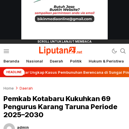
Beranda
Nasional
Daerah
Politik
Hukum & Peristiwa
liputan24.net
njar Ungkap Kasus Pembunuhan Berencana di Sungai Pinang
HEADLINE
Home
Daerah
Pemkab Kotabaru Kukuhkan 69
Pengurus Karang Taruna Periode
2025–2030
admin