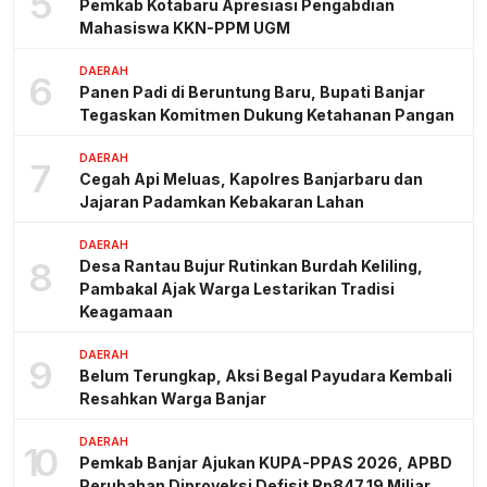
5
Pemkab Kotabaru Apresiasi Pengabdian
Mahasiswa KKN-PPM UGM
DAERAH
6
Panen Padi di Beruntung Baru, Bupati Banjar
Tegaskan Komitmen Dukung Ketahanan Pangan
DAERAH
7
Cegah Api Meluas, Kapolres Banjarbaru dan
Jajaran Padamkan Kebakaran Lahan
DAERAH
8
Desa Rantau Bujur Rutinkan Burdah Keliling,
Pambakal Ajak Warga Lestarikan Tradisi
Keagamaan
DAERAH
9
Belum Terungkap, Aksi Begal Payudara Kembali
Resahkan Warga Banjar
DAERAH
10
Pemkab Banjar Ajukan KUPA-PPAS 2026, APBD
Perubahan Diproyeksi Defisit Rp847,19 Miliar