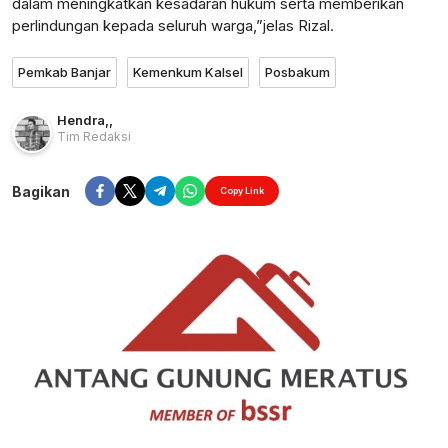
dalam meningkatkan kesadaran hukum serta memberikan
perlindungan kepada seluruh warga,”jelas Rizal.
Pemkab Banjar
Kemenkum Kalsel
Posbakum
Hendra
,
,
Tim Redaksi
Bagikan
Copy Link