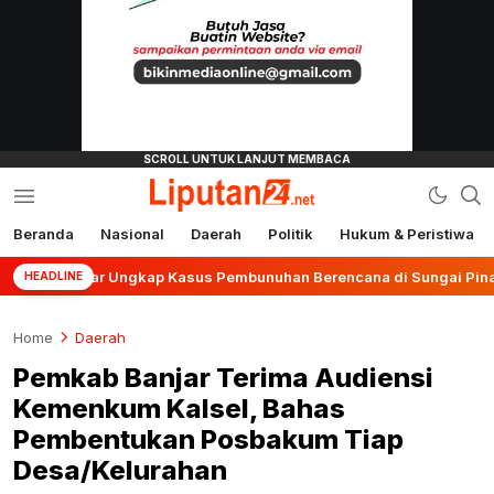
Beranda
Nasional
Daerah
Politik
Hukum & Peristiwa
liputan24.net
Banjar Ungkap Kasus Pembunuhan Berencana di Sungai Pinang
HEADLINE
Home
Daerah
Pemkab Banjar Terima Audiensi
Kemenkum Kalsel, Bahas
Pembentukan Posbakum Tiap
Desa/Kelurahan