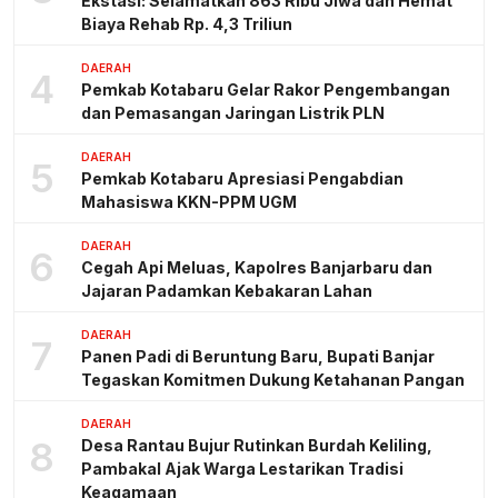
Ekstasi: Selamatkan 863 Ribu Jiwa dan Hemat
Biaya Rehab Rp. 4,3 Triliun
DAERAH
4
Pemkab Kotabaru Gelar Rakor Pengembangan
dan Pemasangan Jaringan Listrik PLN
DAERAH
5
Pemkab Kotabaru Apresiasi Pengabdian
Mahasiswa KKN-PPM UGM
DAERAH
6
Cegah Api Meluas, Kapolres Banjarbaru dan
Jajaran Padamkan Kebakaran Lahan
DAERAH
7
Panen Padi di Beruntung Baru, Bupati Banjar
Tegaskan Komitmen Dukung Ketahanan Pangan
DAERAH
8
Desa Rantau Bujur Rutinkan Burdah Keliling,
Pambakal Ajak Warga Lestarikan Tradisi
Keagamaan