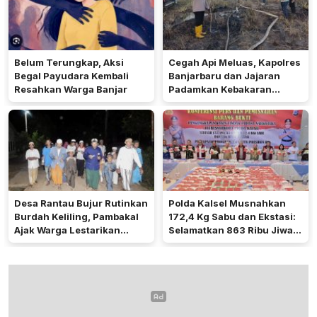
Belum Terungkap, Aksi
Cegah Api Meluas, Kapolres
Begal Payudara Kembali
Banjarbaru dan Jajaran
Resahkan Warga Banjar
Padamkan Kebakaran
Lahan
Desa Rantau Bujur Rutinkan
Polda Kalsel Musnahkan
Burdah Keliling, Pambakal
172,4 Kg Sabu dan Ekstasi:
Ajak Warga Lestarikan
Selamatkan 863 Ribu Jiwa
Tradisi Keagamaan
dan Hemat Biaya Rehab Rp.
4,3 Triliun