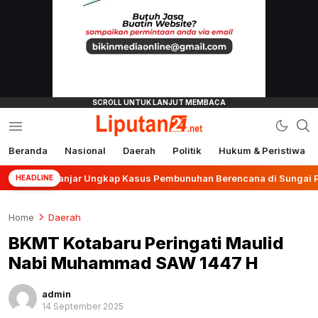
Beranda
Nasional
Daerah
Politik
Hukum & Peristiwa
liputan24.net
es Banjar Ungkap Kasus Pembunuhan Berencana di Sungai Pinang
HEADLINE
Home
Daerah
BKMT Kotabaru Peringati Maulid
Nabi Muhammad SAW 1447 H
admin
14 September 2025