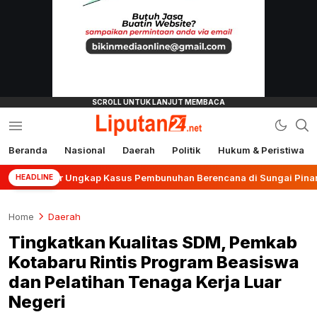
Beranda
Nasional
Daerah
Politik
Hukum & Peristiwa
liputan24.net
anjar Ungkap Kasus Pembunuhan Berencana di Sungai Pinang
HEADLINE
Home
Daerah
Tingkatkan Kualitas SDM, Pemkab
Kotabaru Rintis Program Beasiswa
dan Pelatihan Tenaga Kerja Luar
Negeri