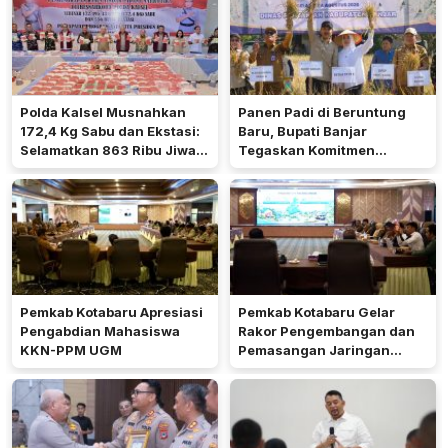
Polda Kalsel Musnahkan
Panen Padi di Beruntung
172,4 Kg Sabu dan Ekstasi:
Baru, Bupati Banjar
Selamatkan 863 Ribu Jiwa
Tegaskan Komitmen
dan Hemat Biaya Rehab Rp.
Dukung Ketahanan Pangan
4,3 Triliun
Pemkab Kotabaru Apresiasi
Pemkab Kotabaru Gelar
Pengabdian Mahasiswa
Rakor Pengembangan dan
KKN-PPM UGM
Pemasangan Jaringan
Listrik PLN