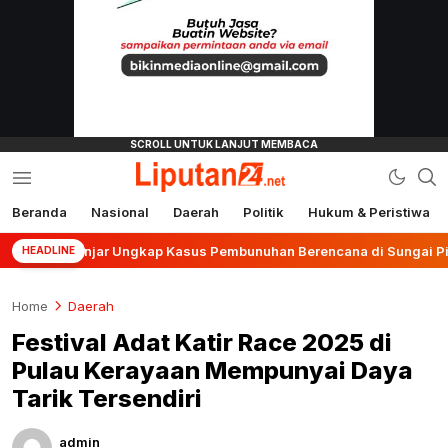
Beranda
Nasional
Daerah
Politik
Hukum & Peristiwa
liputan24.net
 Banjar Ungkap Kasus Pembunuhan Berencana di Sungai Pinang
HEADLINE
Home
Daerah
Festival Adat Katir Race 2025 di
Pulau Kerayaan Mempunyai Daya
Tarik Tersendiri
admin