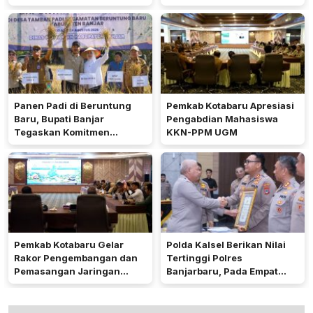
Tradisi Keagamaan
dan Hemat Biaya Rehab Rp.
4,3 Triliun
Panen Padi di Beruntung
Pemkab Kotabaru Apresiasi
Baru, Bupati Banjar
Pengabdian Mahasiswa
Tegaskan Komitmen
KKN-PPM UGM
Dukung Ketahanan Pangan
Pemkab Kotabaru Gelar
Polda Kalsel Berikan Nilai
Rakor Pengembangan dan
Tertinggi Polres
Pemasangan Jaringan
Banjarbaru, Pada Empat
Listrik PLN
Bidang Utama