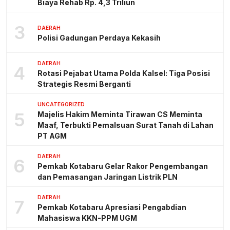
Biaya Rehab Rp. 4,3 Triliun
3
DAERAH
Polisi Gadungan Perdaya Kekasih
DAERAH
4
Rotasi Pejabat Utama Polda Kalsel: Tiga Posisi
Strategis Resmi Berganti
UNCATEGORIZED
5
Majelis Hakim Meminta Tirawan CS Meminta
Maaf, Terbukti Pemalsuan Surat Tanah di Lahan
PT AGM
DAERAH
6
Pemkab Kotabaru Gelar Rakor Pengembangan
dan Pemasangan Jaringan Listrik PLN
DAERAH
7
Pemkab Kotabaru Apresiasi Pengabdian
Mahasiswa KKN-PPM UGM