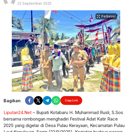
22 September 2025
Perbesar
Bagikan
Copy Link
Liputan24.Net
– Bupati Kotabaru H. Muhammad Rusli, S.Sos
bersama rombongan menghadiri Festival Adat Katir Race
2025 yang digelar di Desa Pulau Kerayaan, Kecamatan Pulau
Laut Kepulauan, Senin (22/9/2025). Kegiatan budaya pesisir