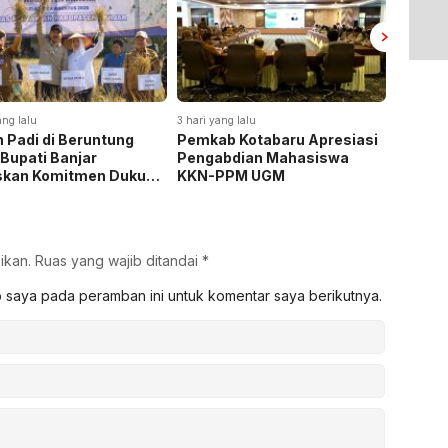
ang lalu
3 hari yang lalu
3 hari yan
 Padi di Beruntung
Pemkab Kotabaru Apresiasi
Pemkab
 Bupati Banjar
Pengabdian Mahasiswa
Rakor 
skan Komitmen Dukung
KKN-PPM UGM
Pemasa
hanan Pangan
Listrik
ikan.
Ruas yang wajib ditandai
*
b saya pada peramban ini untuk komentar saya berikutnya.