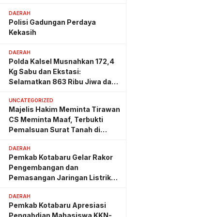
DAERAH
Polisi Gadungan Perdaya
Kekasih
DAERAH
Polda Kalsel Musnahkan 172,4
Kg Sabu dan Ekstasi:
Selamatkan 863 Ribu Jiwa dan
Hemat Biaya Rehab Rp. 4,3
UNCATEGORIZED
Triliun
Majelis Hakim Meminta Tirawan
CS Meminta Maaf, Terbukti
Pemalsuan Surat Tanah di
Lahan PT AGM
DAERAH
Pemkab Kotabaru Gelar Rakor
Pengembangan dan
Pemasangan Jaringan Listrik
PLN
DAERAH
Pemkab Kotabaru Apresiasi
Pengabdian Mahasiswa KKN-