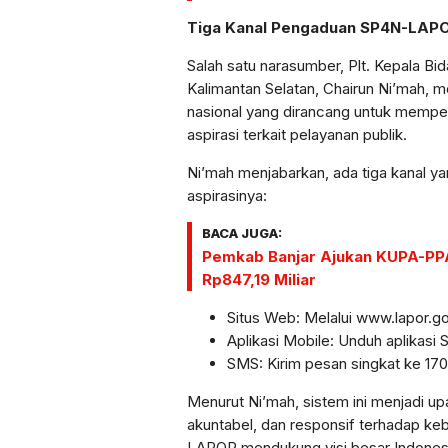
Tiga Kanal Pengaduan SP4N-LAP
Salah satu narasumber, Plt. Kepala Bi
Kalimantan Selatan, Chairun Ni’mah
nasional yang dirancang untuk memp
aspirasi terkait pelayanan publik.
Ni’mah menjabarkan, ada tiga kanal 
aspirasinya:
BACA JUGA:
Pemkab Banjar Ajukan KUPA-PPA
Rp847,19 Miliar
Situs Web: Melalui www.lapor.go
Aplikasi Mobile: Unduh aplikasi
SMS: Kirim pesan singkat ke 170
Menurut Ni’mah, sistem ini menjadi u
akuntabel, dan responsif terhadap k
LAPOR mendukung visi besar Indones