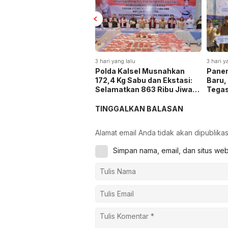
3 hari yang lalu
3 hari y
Polda Kalsel Musnahkan
Panen
172,4 Kg Sabu dan Ekstasi:
Baru,
Selamatkan 863 Ribu Jiwa
Tega
dan Hemat Biaya Rehab Rp.
Keta
4,3 Triliun
TINGGALKAN BALASAN
Alamat email Anda tidak akan dipublikas
Simpan nama, email, dan situs we