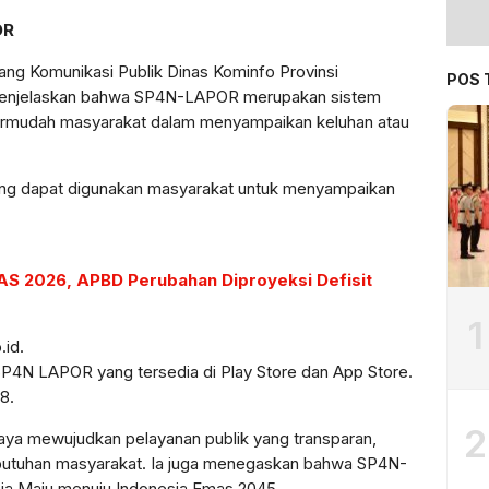
OR
dang Komunikasi Publik Dinas Kominfo Provinsi
POS 
, menjelaskan bahwa SP4N-LAPOR merupakan sistem
ermudah masyarakat dalam menyampaikan keluhan atau
yang dapat digunakan masyarakat untuk menyampaikan
S 2026, APBD Perubahan Diproyeksi Defisit
1
.id.
 SP4N LAPOR yang tersedia di Play Store dan App Store.
8.
2
paya mewujudkan pelayanan publik yang transparan,
ebutuhan masyarakat. Ia juga menegaskan bahwa SP4N-
ia Maju menuju Indonesia Emas 2045.