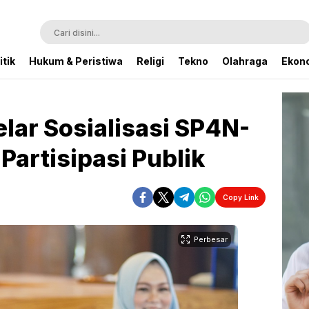
itik
Hukum & Peristiwa
Religi
Tekno
Olahraga
Ekono
lar Sosialisasi SP4N-
Partisipasi Publik
Copy Link
Perbesar