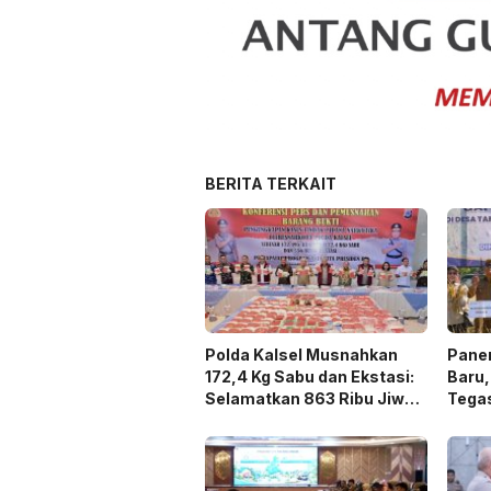
BERITA TERKAIT
Polda Kalsel Musnahkan
Panen
172,4 Kg Sabu dan Ekstasi:
Baru,
Selamatkan 863 Ribu Jiwa
Tega
dan Hemat Biaya Rehab Rp.
Duku
4,3 Triliun