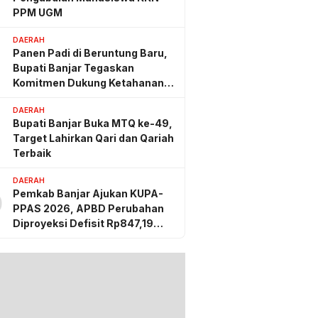
PPM UGM
DAERAH
Panen Padi di Beruntung Baru,
Bupati Banjar Tegaskan
Komitmen Dukung Ketahanan
Pangan
DAERAH
Bupati Banjar Buka MTQ ke-49,
Target Lahirkan Qari dan Qariah
Terbaik
DAERAH
Pemkab Banjar Ajukan KUPA-
0
PPAS 2026, APBD Perubahan
Diproyeksi Defisit Rp847,19
Miliar