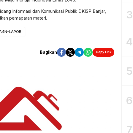
Bidang Informasi dan Komunikasi Publik DKISP Banjar,
3
ikan pemaparan materi.
A4N-LAPOR
4
Bagikan
Copy Link
5
6
7