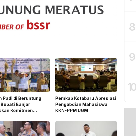
8
9
1
 Padi di Beruntung
Pemkab Kotabaru Apresiasi
 Bupati Banjar
Pengabdian Mahasiswa
skan Komitmen
KKN-PPM UGM
ng Ketahanan Pangan