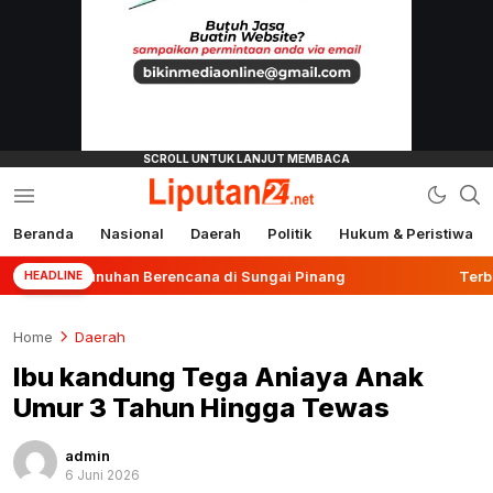
Beranda
Nasional
Daerah
Politik
Hukum & Peristiwa
liputan24.net
bunuhan Berencana di Sungai Pinang
Terbanyak se-K
HEADLINE
Home
Daerah
Ibu kandung Tega Aniaya Anak
Umur 3 Tahun Hingga Tewas
admin
6 Juni 2026