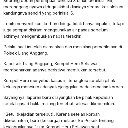
Seorang bocah perempuan berusia 3 tahun berinisial NS,
merenggang nyawa diduga akibat dianiaya secara keji oleh ibu
kandungnya sendiri yang berinisial S.
Lebih menyedihkan, korban diduga tidak hanya dipukuli, tetapi
juga sempat disiram menggunakan air panas sebelum
akhirnya mengembuskan napas terakhir.
Pelaku saat ini telah diamankan dan menjalani pemeriksaan di
Polsek Liang Anggang.
Kapolsek Liang Anggang, Kompol Heru Setiawan,
membenarkan adanya peristiwa memilukan tersebut.
Kompol Heru menyebut kasus ini terungkap setelah pihak
keluarga mencium adanya kejanggalan pada kematian korban.
Sayangnya, laporan baru dilayangkan ke pihak kepolisian
setelah jasad balita malang tersebut selesai dikebumikan.
“Betul (kejadian tersebut). Karena setelah korban
dikebumikan, baru (keluarga) melapor ke Polsek tentang
kejanggalannya,” ujar Kompol Heru Setiawan saat