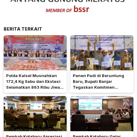
BERITA TERKAIT
Polda Kalsel Musnahkan
Panen Padi di Beruntung
172,4 Kg Sabu dan Ekstasi:
Baru, Bupati Banjar
Selamatkan 863 Ribu Jiwa
Tegaskan Komitmen
dan Hemat Biaya Rehab Rp.
Dukung Ketahanan Pangan
4,3 Triliun
Pemkab Kotabaru Apresiasi
Pemkab Kotabaru Gelar