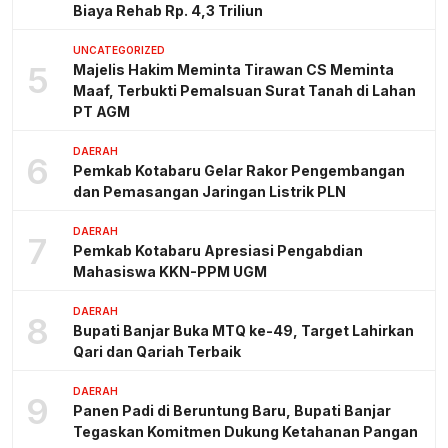
Biaya Rehab Rp. 4,3 Triliun
UNCATEGORIZED
5
Majelis Hakim Meminta Tirawan CS Meminta
Maaf, Terbukti Pemalsuan Surat Tanah di Lahan
PT AGM
DAERAH
6
Pemkab Kotabaru Gelar Rakor Pengembangan
dan Pemasangan Jaringan Listrik PLN
DAERAH
7
Pemkab Kotabaru Apresiasi Pengabdian
Mahasiswa KKN-PPM UGM
DAERAH
8
Bupati Banjar Buka MTQ ke-49, Target Lahirkan
Qari dan Qariah Terbaik
DAERAH
9
Panen Padi di Beruntung Baru, Bupati Banjar
Tegaskan Komitmen Dukung Ketahanan Pangan