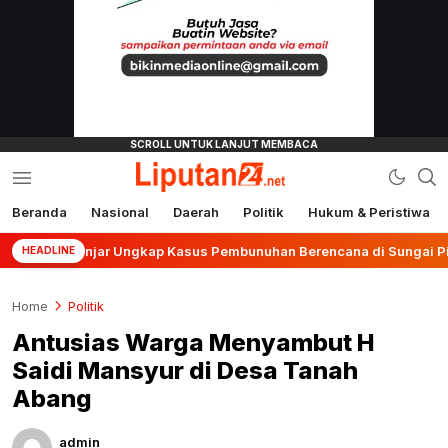
Beranda
Nasional
Daerah
Politik
Hukum & Peristiwa
liputan24.net
s Banjar Ungkap Kasus Pembunuhan Berencana di Sungai Pinang
HEADLINE
Home
Politik
Antusias Warga Menyambut H
Saidi Mansyur di Desa Tanah
Abang
admin