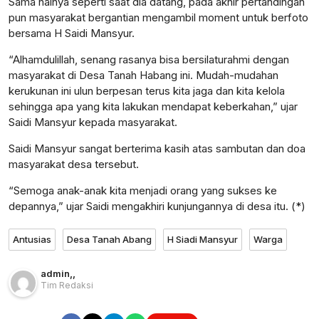
Sama halnya seperti saat dia datang, pada akhir pertandingan
pun masyarakat bergantian mengambil moment untuk berfoto
bersama H Saidi Mansyur.
“Alhamdulillah, senang rasanya bisa bersilaturahmi dengan
masyarakat di Desa Tanah Habang ini. Mudah-mudahan
kerukunan ini ulun berpesan terus kita jaga dan kita kelola
sehingga apa yang kita lakukan mendapat keberkahan,” ujar
Saidi Mansyur kepada masyarakat.
Saidi Mansyur sangat berterima kasih atas sambutan dan doa
masyarakat desa tersebut.
“Semoga anak-anak kita menjadi orang yang sukses ke
depannya,” ujar Saidi mengakhiri kunjungannya di desa itu. (*)
Antusias
Desa Tanah Abang
H Siadi Mansyur
Warga
admin
,
,
Tim Redaksi