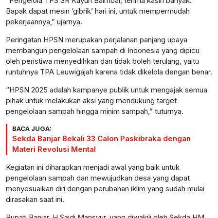
“Pengelola TPS 3R Kayuh Baimbai, terima kasih banyak.
Bapak dapat mesin ‘gibrik’ hari ini, untuk mempermudah
pekerjaannya,” ujarnya.
Peringatan HPSN merupakan perjalanan panjang upaya
membangun pengelolaan sampah di Indonesia yang dipicu
oleh peristiwa menyedihkan dan tidak boleh terulang, yaitu
runtuhnya TPA Leuwigajah karena tidak dikelola dengan benar.
“HPSN 2025 adalah kampanye publik untuk mengajak semua
pihak untuk melakukan aksi yang mendukung target
pengelolaan sampah hingga minim sampah,” tuturnya.
BACA JUGA:
Sekda Banjar Bekali 33 Calon Paskibraka dengan
Materi Revolusi Mental
Kegiatan ini diharapkan menjadi awal yang baik untuk
pengelolaan sampah dan mewujudkan desa yang dapat
menyesuaikan diri dengan perubahan iklim yang sudah mulai
dirasakan saat ini.
Bupati Banjar, H Saidi Mansyur, yang diwakili oleh Sekda HM