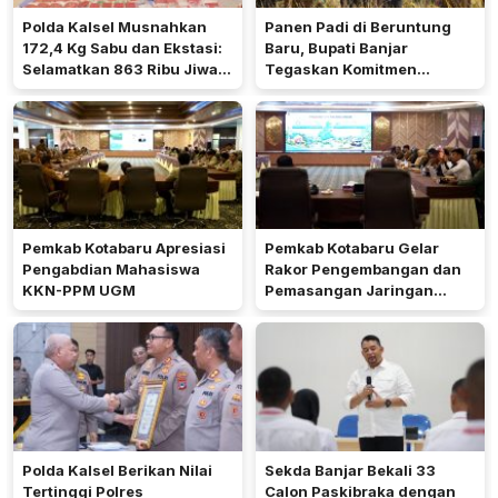
Polda Kalsel Musnahkan
Panen Padi di Beruntung
172,4 Kg Sabu dan Ekstasi:
Baru, Bupati Banjar
Selamatkan 863 Ribu Jiwa
Tegaskan Komitmen
dan Hemat Biaya Rehab Rp.
Dukung Ketahanan Pangan
4,3 Triliun
Pemkab Kotabaru Apresiasi
Pemkab Kotabaru Gelar
Pengabdian Mahasiswa
Rakor Pengembangan dan
KKN-PPM UGM
Pemasangan Jaringan
Listrik PLN
Polda Kalsel Berikan Nilai
Sekda Banjar Bekali 33
Tertinggi Polres
Calon Paskibraka dengan