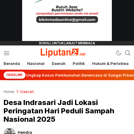
Beranda
Nasional
Daerah
Politik
Hukum & Peristiwa
liputan24.net
njar Ungkap Kasus Pembunuhan Berencana di Sungai Pinang
HEADLINE
Home
Daerah
Desa Indrasari Jadi Lokasi
Peringatan Hari Peduli Sampah
Nasional 2025
Hendra