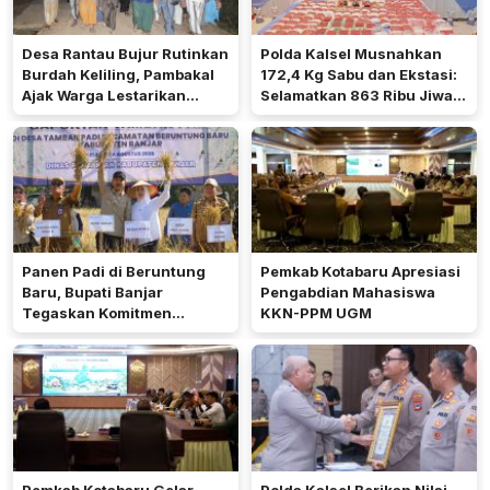
Desa Rantau Bujur Rutinkan
Polda Kalsel Musnahkan
Burdah Keliling, Pambakal
172,4 Kg Sabu dan Ekstasi:
Ajak Warga Lestarikan
Selamatkan 863 Ribu Jiwa
Tradisi Keagamaan
dan Hemat Biaya Rehab Rp.
4,3 Triliun
Panen Padi di Beruntung
Pemkab Kotabaru Apresiasi
Baru, Bupati Banjar
Pengabdian Mahasiswa
Tegaskan Komitmen
KKN-PPM UGM
Dukung Ketahanan Pangan
Pemkab Kotabaru Gelar
Polda Kalsel Berikan Nilai