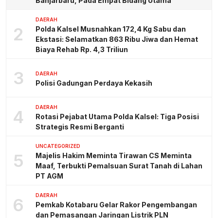
Banjarbaru, Pada Empat Bidang Utama
DAERAH
2
Polda Kalsel Musnahkan 172,4 Kg Sabu dan
Ekstasi: Selamatkan 863 Ribu Jiwa dan Hemat
Biaya Rehab Rp. 4,3 Triliun
3
DAERAH
Polisi Gadungan Perdaya Kekasih
DAERAH
4
Rotasi Pejabat Utama Polda Kalsel: Tiga Posisi
Strategis Resmi Berganti
UNCATEGORIZED
5
Majelis Hakim Meminta Tirawan CS Meminta
Maaf, Terbukti Pemalsuan Surat Tanah di Lahan
PT AGM
DAERAH
6
Pemkab Kotabaru Gelar Rakor Pengembangan
dan Pemasangan Jaringan Listrik PLN