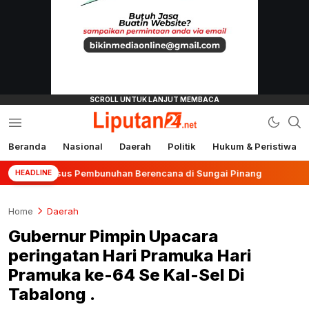
Beranda
Nasional
Daerah
Politik
Hukum & Peristiwa
liputan24.net
p Kasus Pembunuhan Berencana di Sungai Pinang
Ter
HEADLINE
Home
Daerah
Gubernur Pimpin Upacara
peringatan Hari Pramuka Hari
Pramuka ke-64 Se Kal-Sel Di
Tabalong .