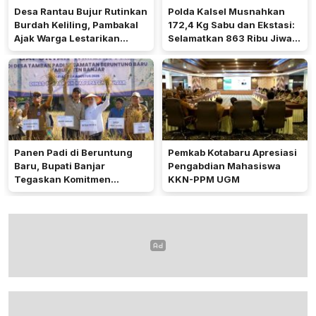
Desa Rantau Bujur Rutinkan
Polda Kalsel Musnahkan
Burdah Keliling, Pambakal
172,4 Kg Sabu dan Ekstasi:
Ajak Warga Lestarikan
Selamatkan 863 Ribu Jiwa
Tradisi Keagamaan
dan Hemat Biaya Rehab Rp.
4,3 Triliun
Panen Padi di Beruntung
Pemkab Kotabaru Apresiasi
Baru, Bupati Banjar
Pengabdian Mahasiswa
Tegaskan Komitmen
KKN-PPM UGM
Dukung Ketahanan Pangan