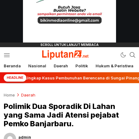
Beranda
Nasional
Daerah
Politik
Hukum & Peristiwa
liputan24.net
jar Ungkap Kasus Pembunuhan Berencana di Sungai Pinang
HEADLINE
Home
Daerah
Polimik Dua Sporadik Di Lahan
yang Sama Jadi Atensi pejabat
Pemko Banjarbaru.
admin