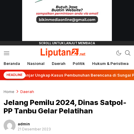
Beranda
Nasional
Daerah
Politik
Hukum & Peristiwa
liputan24.net
es Banjar Ungkap Kasus Pembunuhan Berencana di Sungai Pinang
HEADLINE
Home
Daerah
Jelang Pemilu 2024, Dinas Satpol-
PP Tanbu Gelar Pelatihan
admin
21 Desember 2023