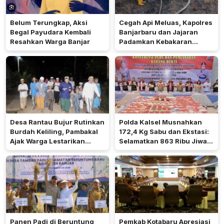
Belum Terungkap, Aksi
Cegah Api Meluas, Kapolres
Begal Payudara Kembali
Banjarbaru dan Jajaran
Resahkan Warga Banjar
Padamkan Kebakaran
Lahan
Desa Rantau Bujur Rutinkan
Polda Kalsel Musnahkan
Burdah Keliling, Pambakal
172,4 Kg Sabu dan Ekstasi:
Ajak Warga Lestarikan
Selamatkan 863 Ribu Jiwa
Tradisi Keagamaan
dan Hemat Biaya Rehab Rp.
4,3 Triliun
Panen Padi di Beruntung
Pemkab Kotabaru Apresiasi