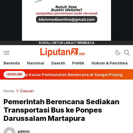
Beranda
Nasional
Daerah
Politik
Hukum & Peristiwa
liputan24.net
Ungkap Kasus Pembunuhan Berencana di Sungai Pinang
HEADLINE
Home
Daerah
Pemerintah Berencana Sediakan
Transportasi Bus ke Ponpes
Darussalam Martapura
admin