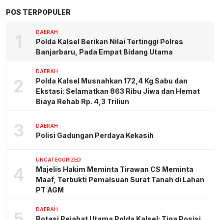
POS TERPOPULER
DAERAH
1
Polda Kalsel Berikan Nilai Tertinggi Polres
Banjarbaru, Pada Empat Bidang Utama
DAERAH
2
Polda Kalsel Musnahkan 172,4 Kg Sabu dan
Ekstasi: Selamatkan 863 Ribu Jiwa dan Hemat
Biaya Rehab Rp. 4,3 Triliun
3
DAERAH
Polisi Gadungan Perdaya Kekasih
UNCATEGORIZED
4
Majelis Hakim Meminta Tirawan CS Meminta
Maaf, Terbukti Pemalsuan Surat Tanah di Lahan
PT AGM
DAERAH
5
Rotasi Pejabat Utama Polda Kalsel: Tiga Posisi