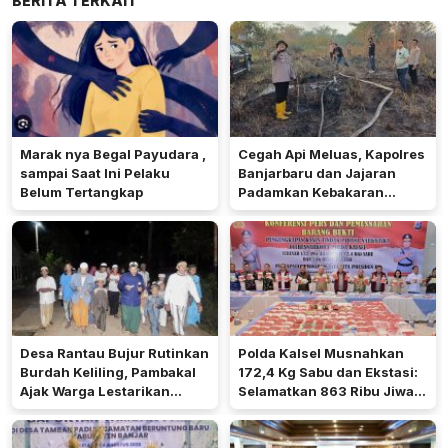
BERITA TERKAIT
Marak nya Begal Payudara ,
Cegah Api Meluas, Kapolres
sampai Saat Ini Pelaku
Banjarbaru dan Jajaran
Belum Tertangkap
Padamkan Kebakaran
Lahan
Desa Rantau Bujur Rutinkan
Polda Kalsel Musnahkan
Burdah Keliling, Pambakal
172,4 Kg Sabu dan Ekstasi:
Ajak Warga Lestarikan
Selamatkan 863 Ribu Jiwa
Tradisi Keagamaan
dan Hemat Biaya Rehab Rp.
4,3 Triliun