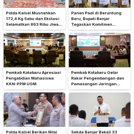
Polda Kalsel Musnahkan
Panen Padi di Beruntung
172,4 Kg Sabu dan Ekstasi:
Baru, Bupati Banjar
Selamatkan 863 Ribu Jiwa
Tegaskan Komitmen
dan Hemat Biaya Rehab Rp.
Dukung Ketahanan Pangan
4,3 Triliun
Pemkab Kotabaru Apresiasi
Pemkab Kotabaru Gelar
Pengabdian Mahasiswa
Rakor Pengembangan dan
KKN-PPM UGM
Pemasangan Jaringan
Listrik PLN
Polda Kalsel Berikan Nilai
Sekda Banjar Bekali 33