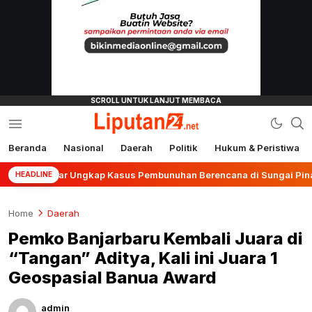
Beranda
Nasional
Daerah
Politik
Hukum & Peristiwa
liputan24.net
 Banjar Ungkap Kasus Pembunuhan Berencana di Sungai Pinang
HEADLINE
Home
Daerah
Pemko Banjarbaru Kembali Juara di
“Tangan” Aditya, Kali ini Juara 1
Geospasial Banua Award
admin