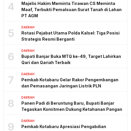
4
Majelis Hakim Meminta Tirawan CS Meminta
Maaf, Terbukti Pemalsuan Surat Tanah di Lahan
PT AGM
DAERAH
5
Rotasi Pejabat Utama Polda Kalsel: Tiga Posisi
Strategis Resmi Berganti
DAERAH
6
Bupati Banjar Buka MTQ ke-49, Target Lahirkan
Qari dan Qariah Terbaik
DAERAH
7
Pemkab Kotabaru Gelar Rakor Pengembangan
dan Pemasangan Jaringan Listrik PLN
DAERAH
8
Panen Padi di Beruntung Baru, Bupati Banjar
Tegaskan Komitmen Dukung Ketahanan Pangan
DAERAH
9
Pemkab Kotabaru Apresiasi Pengabdian