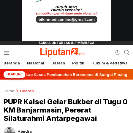
Beranda
Nasional
Daerah
Politik
Hukum & Peristiwa
liputan24.net
 Ungkap Kasus Pembunuhan Berencana di Sungai Pinang
HEADLINE
Home
Daerah
PUPR Kalsel Gelar Bukber di Tugu 0
KM Banjarmasin, Pererat
Silaturahmi Antarpegawai
Hendra