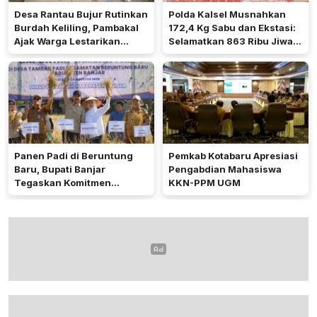
Desa Rantau Bujur Rutinkan
Polda Kalsel Musnahkan
Burdah Keliling, Pambakal
172,4 Kg Sabu dan Ekstasi:
Ajak Warga Lestarikan
Selamatkan 863 Ribu Jiwa
Tradisi Keagamaan
dan Hemat Biaya Rehab Rp.
4,3 Triliun
Panen Padi di Beruntung
Pemkab Kotabaru Apresiasi
Baru, Bupati Banjar
Pengabdian Mahasiswa
Tegaskan Komitmen
KKN-PPM UGM
Dukung Ketahanan Pangan