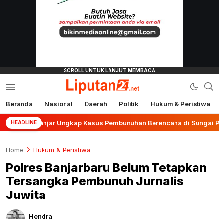
Beranda
Nasional
Daerah
Politik
Hukum & Peristiwa
liputan24.net
es Banjar Ungkap Kasus Pembunuhan Berencana di Sungai Pinang
HEADLINE
Home
Hukum & Peristiwa
Polres Banjarbaru Belum Tetapkan
Tersangka Pembunuh Jurnalis
Juwita
Hendra