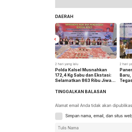
DAERAH
2 hari yang lalu
2 hari y
Polda Kalsel Musnahkan
Panen
172,4 Kg Sabu dan Ekstasi:
Baru,
Selamatkan 863 Ribu Jiwa
Tega
dan Hemat Biaya Rehab Rp.
Keta
4,3 Triliun
TINGGALKAN BALASAN
Alamat email Anda tidak akan dipublikas
Simpan nama, email, dan situs we