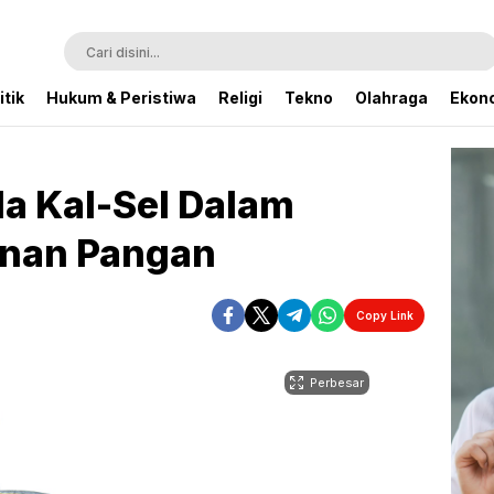
itik
Hukum & Peristiwa
Religi
Tekno
Olahraga
Ekono
a Kal-Sel Dalam
anan Pangan
Copy Link
Perbesar