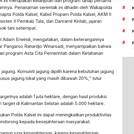
A ini merupakan kelanjutan dari program tahap pertama
umnya. Penanaman serentak ini dihadiri oleh Wakapolda
#
mapta Polda Kalsel, Kabid Propam Polda Kalsel, AKM II
#
sisten II Pemkab Tala, dan Danramil Kintab, jajaran
pok tani setempat.
#
l Adam Erwindi, mengatakan, dalam keterangannya
#
lkar Pangarso Rahardjo Winarsadi, menyampaikan bahwa
ri program Asta Cita Pemerintah dalam Ketahanan
m jagung. Komuniti jagung dipilih karena kebutuhan jagung
husus jagung lokal yang masih dibawah 20%,” tutur
rgetnya adalah 1 juta hektare, dengan hasil produksi
 target di Kalimantan Selatan adalah 5.000 hektare.
kan Polda Kalsel ini dapat meningkatkan produktivitas
endorong kepada kesejahteraan masyarakat.
namun juga kesejahteraan, karena kesejahteraan