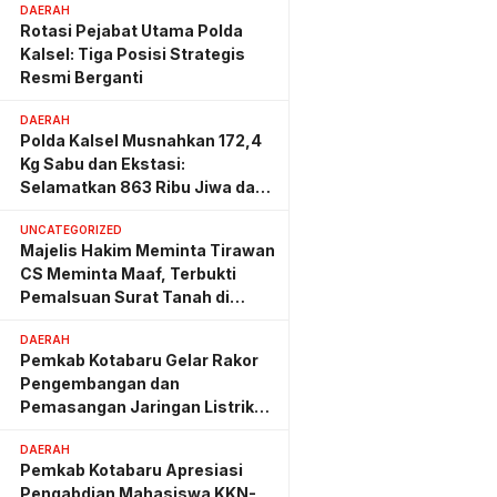
DAERAH
Rotasi Pejabat Utama Polda
Kalsel: Tiga Posisi Strategis
Resmi Berganti
DAERAH
Polda Kalsel Musnahkan 172,4
Kg Sabu dan Ekstasi:
Selamatkan 863 Ribu Jiwa dan
Hemat Biaya Rehab Rp. 4,3
UNCATEGORIZED
Triliun
Majelis Hakim Meminta Tirawan
CS Meminta Maaf, Terbukti
Pemalsuan Surat Tanah di
Lahan PT AGM
DAERAH
Pemkab Kotabaru Gelar Rakor
Pengembangan dan
Pemasangan Jaringan Listrik
PLN
DAERAH
Pemkab Kotabaru Apresiasi
Pengabdian Mahasiswa KKN-