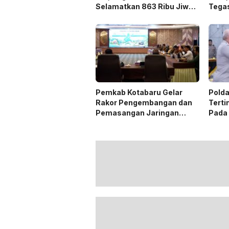
Selamatkan 863 Ribu Jiwa
Tega
dan Hemat Biaya Rehab Rp.
Duku
4,3 Triliun
Pemkab Kotabaru Gelar
Polda
Rakor Pengembangan dan
Terti
Pemasangan Jaringan
Pada
Listrik PLN