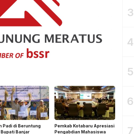
3
4
5
6
 Padi di Beruntung
Pemkab Kotabaru Apresiasi
7
 Bupati Banjar
Pengabdian Mahasiswa