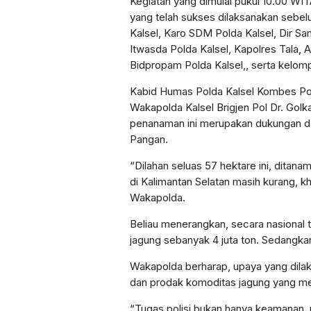
Kegiatan yang dimulai pukul 10.00 WIT
yang telah sukses dilaksanakan sebel
Kalsel, Karo SDM Polda Kalsel, Dir Sa
Itwasda Polda Kalsel, Kapolres Tala, A
Bidpropam Polda Kalsel,, serta kelom
Kabid Humas Polda Kalsel Kombes Po
Wakapolda Kalsel Brigjen Pol Dr. Go
penanaman ini merupakan dukungan da
Pangan.
“Dilahan seluas 57 hektare ini, ditana
di Kalimantan Selatan masih kurang, k
Wakapolda.
Beliau menerangkan, secara nasional ta
jagung sebanyak 4 juta ton. Sedangkan
Wakapolda berharap, upaya yang dilaku
dan prodak komoditas jagung yang m
“Tugas polisi bukan hanya keamanan, 