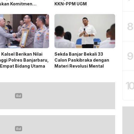
skan Komitmen
KKN-PPM UGM
ng Ketahanan Pangan
8
9
 Kalsel Berikan Nilai
Sekda Banjar Bekali 33
nggi Polres Banjarbaru,
Calon Paskibraka dengan
 Empat Bidang Utama
Materi Revolusi Mental
1