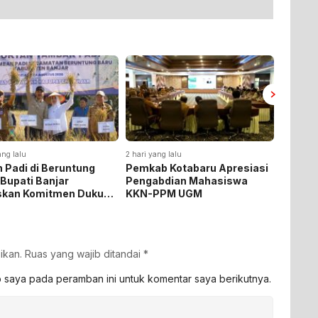
ang lalu
2 hari yang lalu
2 hari yan
 Padi di Beruntung
Pemkab Kotabaru Apresiasi
Pemkab
 Bupati Banjar
Pengabdian Mahasiswa
Rakor 
skan Komitmen Dukung
KKN-PPM UGM
Pemasa
hanan Pangan
Listrik
ikan.
Ruas yang wajib ditandai
*
b saya pada peramban ini untuk komentar saya berikutnya.