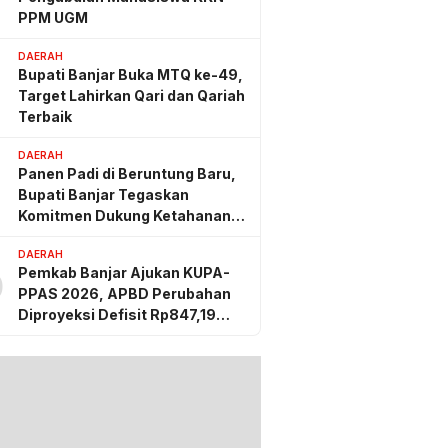
PPM UGM
DAERAH
Bupati Banjar Buka MTQ ke-49,
Target Lahirkan Qari dan Qariah
Terbaik
DAERAH
Panen Padi di Beruntung Baru,
Bupati Banjar Tegaskan
Komitmen Dukung Ketahanan
Pangan
DAERAH
Pemkab Banjar Ajukan KUPA-
0
PPAS 2026, APBD Perubahan
Diproyeksi Defisit Rp847,19
Miliar