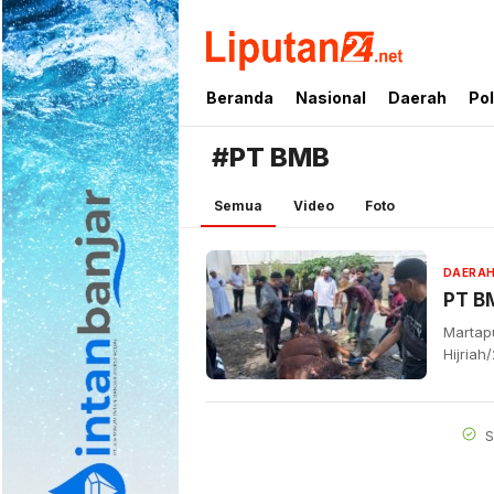
liputan24.net
Beranda
Nasional
Daerah
Pol
#PT BMB
Semua
Video
Foto
DAERA
PT BM
Martap
Hijria
S