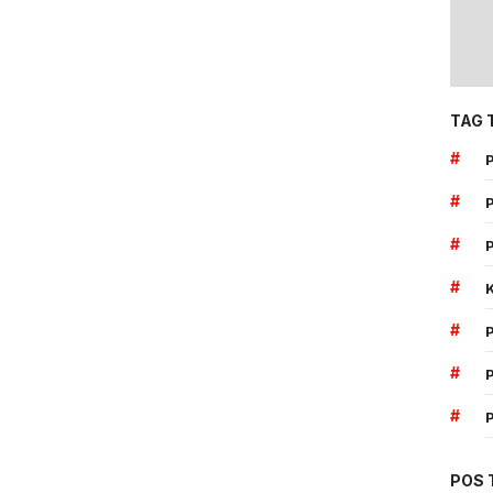
TAG 
#
#
#
#
#
#
#
POS 