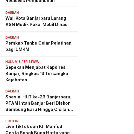
Residivis Pembunuhan
DAERAH
Wali Kota Banjarbaru Larang
ASN Mudik Pakai Mobil Dinas
DAERAH
Pemkab Tanbu Gelar Pelatihan
bagi UMKM
HUKUM & PERISTIWA
Sepekan Menjabat Kapolres
Banjar, Ringkus 13 Tersangka
Kejahatan
DAERAH
Spesial HUT ke-26 Banjarbaru,
PTAM Intan Banjar Beri Diskon
Sambung Baru Hingga Cicilan
Ringan
POLITIK
Live TikTok dan IG, Mahfud
Cerita Sosok Bung Hatta yang