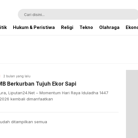
itik
Hukum & Peristiwa
Religi
Tekno
Olahraga
Ekono
H
2 bulan yang lalu
B Berkurban Tujuh Ekor Sapi
ura, Liputan24.Net – Momentum Hari Raya Iduladha 1447
h/2026 kembali dimanfaatkan
udah ditampilkan semua