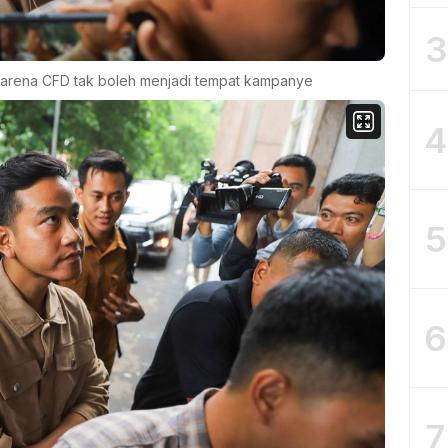
3
 karena CFD tak boleh menjadi tempat kampanye
4
5
6
7