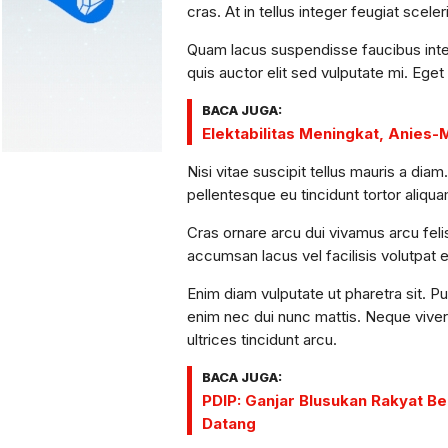
cras. At in tellus integer feugiat scele
Quam lacus suspendisse faucibus inter
quis auctor elit sed vulputate mi. Eget
BACA JUGA:
Elektabilitas Meningkat, Anies-
Nisi vitae suscipit tellus mauris a diam
pellentesque eu tincidunt tortor aliquam 
Cras ornare arcu dui vivamus arcu fe
accumsan lacus vel facilisis volutpat e
Enim diam vulputate ut pharetra sit. P
enim nec dui nunc mattis. Neque viverr
ultrices tincidunt arcu.
BACA JUGA:
PDIP: Ganjar Blusukan Rakyat 
Datang