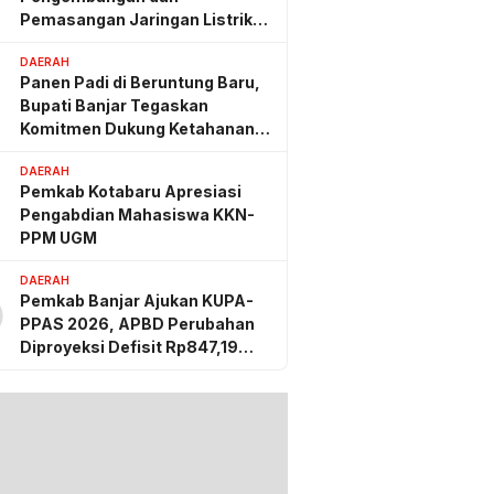
Pemasangan Jaringan Listrik
PLN
DAERAH
Panen Padi di Beruntung Baru,
Bupati Banjar Tegaskan
Komitmen Dukung Ketahanan
Pangan
DAERAH
Pemkab Kotabaru Apresiasi
Pengabdian Mahasiswa KKN-
PPM UGM
DAERAH
Pemkab Banjar Ajukan KUPA-
0
PPAS 2026, APBD Perubahan
Diproyeksi Defisit Rp847,19
Miliar