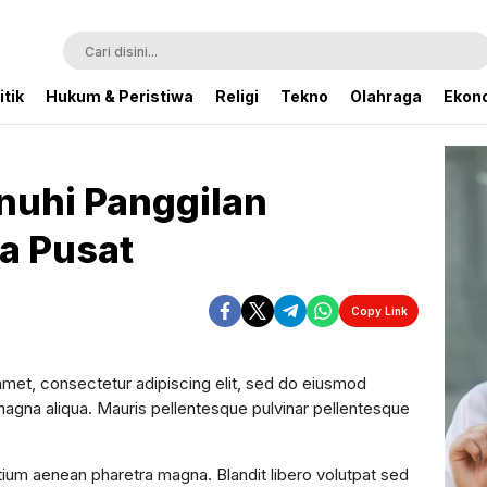
itik
Hukum & Peristiwa
Religi
Tekno
Olahraga
Ekono
enuhi Panggilan
a Pusat
Copy Link
amet, consectetur adipiscing elit, sed do eiusmod
magna aliqua. Mauris pellentesque pulvinar pellentesque
tium aenean pharetra magna. Blandit libero volutpat sed