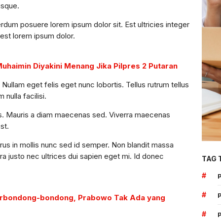
risque.
dum posuere lorem ipsum dolor sit. Est ultricies integer
 est lorem ipsum dolor.
Muhaimin Diyakini Menang Jika Pilpres 2 Putaran
. Nullam eget felis eget nunc lobortis. Tellus rutrum tellus
nulla facilisi.
lis. Mauris a diam maecenas sed. Viverra maecenas
st.
urus in mollis nunc sed id semper. Non blandit massa
a justo nec ultrices dui sapien eget mi. Id donec
TAG 
#
#
Berbondong-bondong, Prabowo Tak Ada yang
#