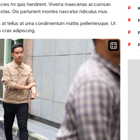
ricies mi quis hendrerit. Viverra maecenas accumsan
#
egestas. Dis parturient montes nascetur ridiculus mus.
#
s at tellus at urna condimentum mattis pellentesque. Ut
s cras adipiscing.
#
#