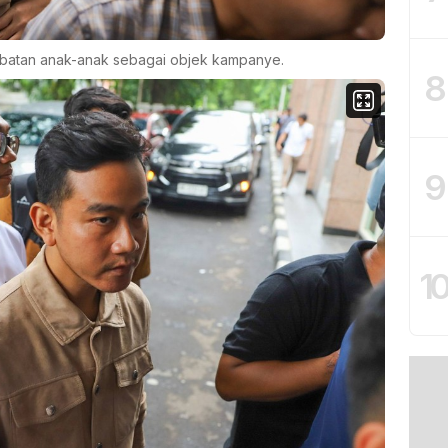
ibatan anak-anak sebagai objek kampanye.
8
9
1