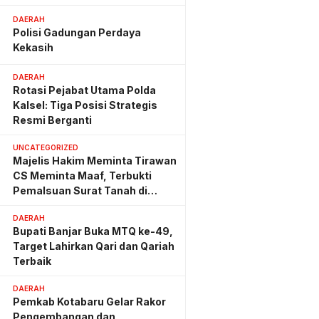
Hemat Biaya Rehab Rp. 4,3
Triliun
DAERAH
Polisi Gadungan Perdaya
Kekasih
DAERAH
Rotasi Pejabat Utama Polda
Kalsel: Tiga Posisi Strategis
Resmi Berganti
UNCATEGORIZED
Majelis Hakim Meminta Tirawan
CS Meminta Maaf, Terbukti
Pemalsuan Surat Tanah di
Lahan PT AGM
DAERAH
Bupati Banjar Buka MTQ ke-49,
Target Lahirkan Qari dan Qariah
Terbaik
DAERAH
Pemkab Kotabaru Gelar Rakor
Pengembangan dan