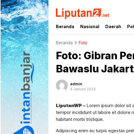
liputan24.net
Beranda
Nasional
Daerah
Pol
Beranda
Foto
Foto: Gibran P
Bawaslu Jakart
admin
4 Januari 2024
LiputanWP
–
Lorem ipsum dolor sit 
tempor incididunt ut labore et dolore 
habitant morbi tristique.
Adipiscing enim eu turpis egestas pre