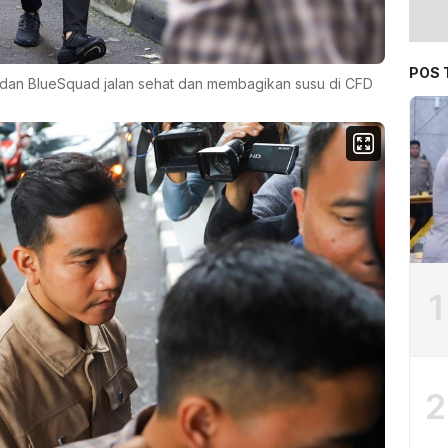
POS 
an dan BlueSquad jalan sehat dan membagikan susu di CFD
1
2