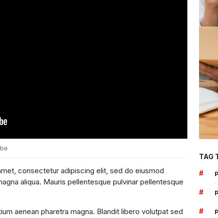
ube
TAG 
amet, consectetur adipiscing elit, sed do eiusmod
#
magna aliqua. Mauris pellentesque pulvinar pellentesque
#
#
tium aenean pharetra magna. Blandit libero volutpat sed