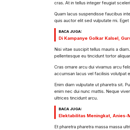
cras. At in tellus integer feugiat scele
Quam lacus suspendisse faucibus inter
quis auctor elit sed vulputate mi. Eget
BACA JUGA:
Di Kampanye Golkar Kalsel, Gu
Nisi vitae suscipit tellus mauris a diam
pellentesque eu tincidunt tortor aliquam 
Cras ornare arcu dui vivamus arcu fe
accumsan lacus vel facilisis volutpat e
Enim diam vulputate ut pharetra sit. P
enim nec dui nunc mattis. Neque viverr
ultrices tincidunt arcu.
BACA JUGA:
Elektabilitas Meningkat, Anies-
Et pharetra pharetra massa massa ult