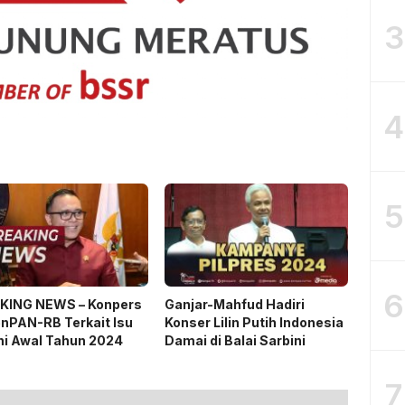
3
4
5
6
KING NEWS – Konpers
Ganjar-Mahfud Hadiri
nPAN-RB Terkait Isu
Konser Lilin Putih Indonesia
ni Awal Tahun 2024
Damai di Balai Sarbini
7