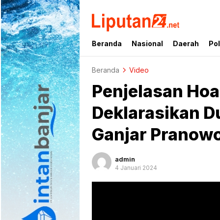
liputan24.net
Beranda
Nasional
Daerah
Pol
Beranda
Video
Penjelasan Hoa
Deklarasikan 
Ganjar Pranowo
admin
4 Januari 2024