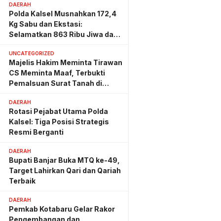
DAERAH
Polda Kalsel Musnahkan 172,4
Kg Sabu dan Ekstasi:
Selamatkan 863 Ribu Jiwa dan
Hemat Biaya Rehab Rp. 4,3
UNCATEGORIZED
Triliun
Majelis Hakim Meminta Tirawan
CS Meminta Maaf, Terbukti
Pemalsuan Surat Tanah di
Lahan PT AGM
DAERAH
Rotasi Pejabat Utama Polda
Kalsel: Tiga Posisi Strategis
Resmi Berganti
DAERAH
Bupati Banjar Buka MTQ ke-49,
Target Lahirkan Qari dan Qariah
Terbaik
DAERAH
Pemkab Kotabaru Gelar Rakor
Pengembangan dan