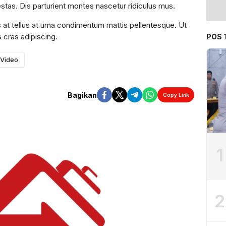
egestas. Dis parturient montes nascetur ridiculus mus.
s at tellus at urna condimentum mattis pellentesque. Ut
s cras adipiscing.
POS 
Video
Bagikan
Copy Link
1
2