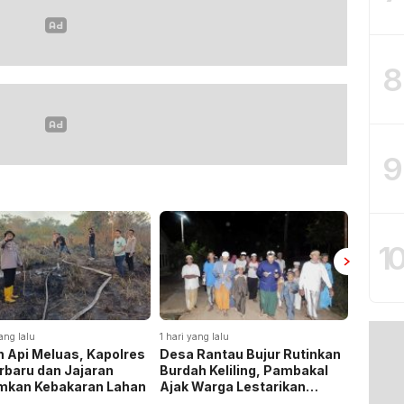
8
9
1
ang lalu
1 hari yang lalu
4 hari yan
 Api Meluas, Kapolres
Desa Rantau Bujur Rutinkan
Polda 
rbaru dan Jajaran
Burdah Keliling, Pambakal
172,4 K
mkan Kebakaran Lahan
Ajak Warga Lestarikan
Selama
Tradisi Keagamaan
dan He