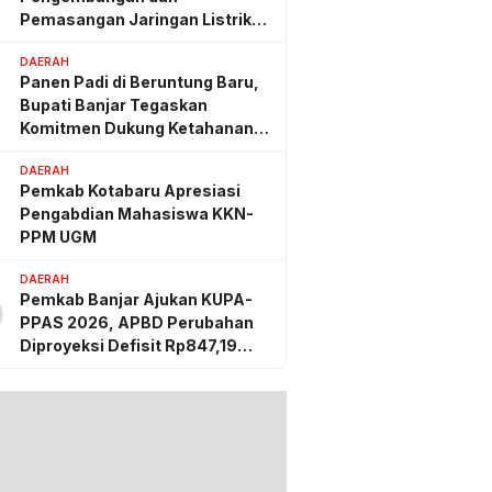
Pemasangan Jaringan Listrik
PLN
DAERAH
Panen Padi di Beruntung Baru,
Bupati Banjar Tegaskan
Komitmen Dukung Ketahanan
Pangan
DAERAH
Pemkab Kotabaru Apresiasi
Pengabdian Mahasiswa KKN-
PPM UGM
DAERAH
Pemkab Banjar Ajukan KUPA-
0
PPAS 2026, APBD Perubahan
Diproyeksi Defisit Rp847,19
Miliar
g lalu
Kalsel Musnahkan
g Sabu dan Ekstasi:
tkan 863 Ribu Jiwa
mat Biaya Rehab Rp.