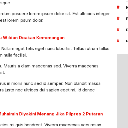
risque.
#
dum posuere lorem ipsum dolor sit. Est ultricies integer
#
 est lorem ipsum dolor.
#
ru Wildan Doakan Kemenangan
#
. Nullam eget felis eget nunc lobortis. Tellus rutrum tellus
nulla facilisi.
lis. Mauris a diam maecenas sed. Viverra maecenas
st.
urus in mollis nunc sed id semper. Non blandit massa
a justo nec ultrices dui sapien eget mi. Id donec
Muhaimin Diyakini Menang Jika Pilpres 2 Putaran
ricies mi quis hendrerit. Viverra maecenas accumsan