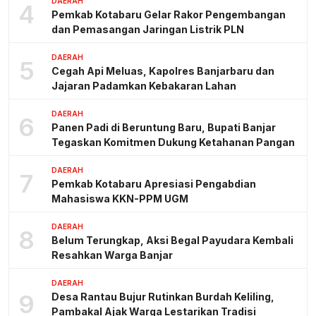
DAERAH
4
Pemkab Kotabaru Gelar Rakor Pengembangan
dan Pemasangan Jaringan Listrik PLN
DAERAH
5
Cegah Api Meluas, Kapolres Banjarbaru dan
Jajaran Padamkan Kebakaran Lahan
DAERAH
6
Panen Padi di Beruntung Baru, Bupati Banjar
Tegaskan Komitmen Dukung Ketahanan Pangan
DAERAH
7
Pemkab Kotabaru Apresiasi Pengabdian
Mahasiswa KKN-PPM UGM
DAERAH
8
Belum Terungkap, Aksi Begal Payudara Kembali
Resahkan Warga Banjar
DAERAH
9
Desa Rantau Bujur Rutinkan Burdah Keliling,
Pambakal Ajak Warga Lestarikan Tradisi