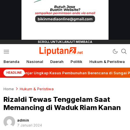
Beranda
Nasional
Daerah
Politik
Hukum & Peristiwa
liputan24.net
es Banjar Ungkap Kasus Pembunuhan Berencana di Sungai Pinang
HEADLINE
Home
Hukum & Peristiwa
Rizaldi Tewas Tenggelam Saat
Memancing di Waduk Riam Kanan
admin
7 Januari 2024