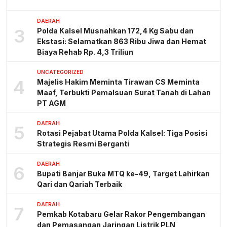
DAERAH
3
Polda Kalsel Musnahkan 172,4 Kg Sabu dan
Ekstasi: Selamatkan 863 Ribu Jiwa dan Hemat
Biaya Rehab Rp. 4,3 Triliun
UNCATEGORIZED
4
Majelis Hakim Meminta Tirawan CS Meminta
Maaf, Terbukti Pemalsuan Surat Tanah di Lahan
PT AGM
DAERAH
5
Rotasi Pejabat Utama Polda Kalsel: Tiga Posisi
Strategis Resmi Berganti
DAERAH
6
Bupati Banjar Buka MTQ ke-49, Target Lahirkan
Qari dan Qariah Terbaik
DAERAH
7
Pemkab Kotabaru Gelar Rakor Pengembangan
dan Pemasangan Jaringan Listrik PLN