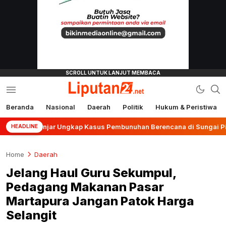
Beranda
Nasional
Daerah
Politik
Hukum & Peristiwa
liputan24.net
es Banjar Ungkap Kasus Pembunuhan Berencana di Sungai Pinang
HEADLINE
Home
Daerah
Jelang Haul Guru Sekumpul,
Pedagang Makanan Pasar
Martapura Jangan Patok Harga
Selangit