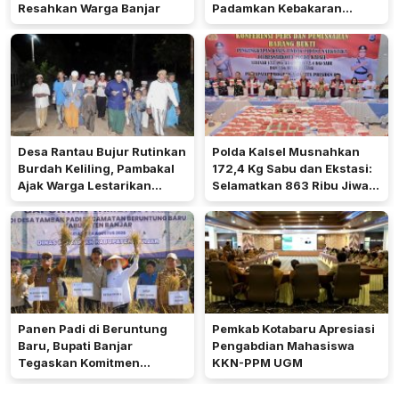
Resahkan Warga Banjar
Padamkan Kebakaran
Lahan
Desa Rantau Bujur Rutinkan
Polda Kalsel Musnahkan
Burdah Keliling, Pambakal
172,4 Kg Sabu dan Ekstasi:
Ajak Warga Lestarikan
Selamatkan 863 Ribu Jiwa
Tradisi Keagamaan
dan Hemat Biaya Rehab Rp.
4,3 Triliun
Panen Padi di Beruntung
Pemkab Kotabaru Apresiasi
Baru, Bupati Banjar
Pengabdian Mahasiswa
Tegaskan Komitmen
KKN-PPM UGM
Dukung Ketahanan Pangan