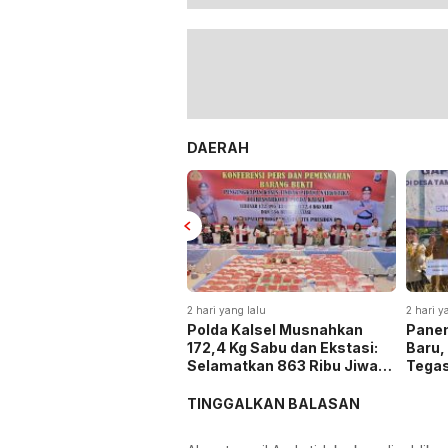
DAERAH
2 hari yang lalu
2 hari y
Polda Kalsel Musnahkan
Panen
172,4 Kg Sabu dan Ekstasi:
Baru,
Selamatkan 863 Ribu Jiwa
Tega
dan Hemat Biaya Rehab Rp.
Keta
4,3 Triliun
TINGGALKAN BALASAN