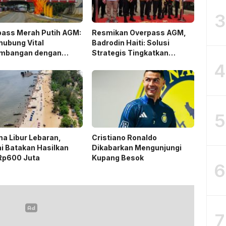
3
pass Merah Putih AGM:
Resmikan Overpass AGM,
hubung Vital
Badrodin Haiti: Solusi
mbangan dengan
Strategis Tingkatkan
n Ekonik
Tambang dan Keselamatan
4
Lalu Lintas
5
a Libur Lebaran,
Cristiano Ronaldo
i Batakan Hasilkan
Dikabarkan Mengunjungi
Rp600 Juta
Kupang Besok
6
7