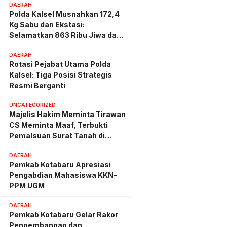
DAERAH
Polda Kalsel Musnahkan 172,4
Kg Sabu dan Ekstasi:
Selamatkan 863 Ribu Jiwa dan
Hemat Biaya Rehab Rp. 4,3
DAERAH
Triliun
Rotasi Pejabat Utama Polda
Kalsel: Tiga Posisi Strategis
Resmi Berganti
UNCATEGORIZED
Majelis Hakim Meminta Tirawan
CS Meminta Maaf, Terbukti
Pemalsuan Surat Tanah di
Lahan PT AGM
DAERAH
Pemkab Kotabaru Apresiasi
Pengabdian Mahasiswa KKN-
PPM UGM
DAERAH
Pemkab Kotabaru Gelar Rakor
Pengembangan dan