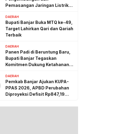
Pemasangan Jaringan Listrik
PLN
DAERAH
Bupati Banjar Buka MTQ ke-49,
Target Lahirkan Qari dan Qariah
Terbaik
DAERAH
Panen Padi di Beruntung Baru,
Bupati Banjar Tegaskan
Komitmen Dukung Ketahanan
Pangan
DAERAH
Pemkab Banjar Ajukan KUPA-
0
PPAS 2026, APBD Perubahan
g lalu
Diproyeksi Defisit Rp847,19
 Kotabaru Gelar
Miliar
Pengembangan dan
ngan Jaringan
 PLN