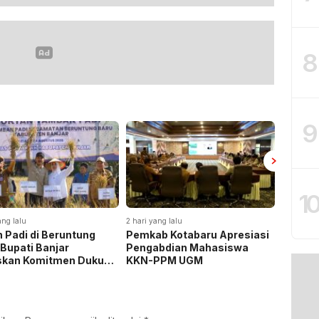
8
9
1
ang lalu
2 hari yang lalu
2 hari yan
 Padi di Beruntung
Pemkab Kotabaru Apresiasi
Pemkab
 Bupati Banjar
Pengabdian Mahasiswa
Rakor 
skan Komitmen Dukung
KKN-PPM UGM
Pemasa
hanan Pangan
Listrik