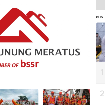
POS 
1
2