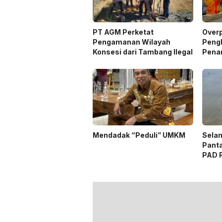
PT AGM Perketat
Over
Pengamanan Wilayah
Peng
Konsesi dari Tambang Ilegal
Pena
Desai
Mendadak “Peduli” UMKM
Selam
Panta
PAD 