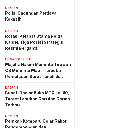
Hemat Biaya Rehab Rp. 4,3
Triliun
DAERAH
Polisi Gadungan Perdaya
Kekasih
DAERAH
Rotasi Pejabat Utama Polda
Kalsel: Tiga Posisi Strategis
Resmi Berganti
UNCATEGORIZED
Majelis Hakim Meminta Tirawan
CS Meminta Maaf, Terbukti
Pemalsuan Surat Tanah di
Lahan PT AGM
DAERAH
Bupati Banjar Buka MTQ ke-49,
Target Lahirkan Qari dan Qariah
Terbaik
DAERAH
Pemkab Kotabaru Gelar Rakor
Pengembangan dan