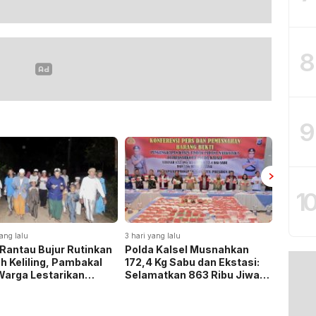
8
9
1
3 hari yang lalu
3 hari yang lalu
kan
Polda Kalsel Musnahkan
Panen Padi di Beruntung
l
172,4 Kg Sabu dan Ekstasi:
Baru, Bupati Banjar
Selamatkan 863 Ribu Jiwa
Tegaskan Komitmen Duku
dan Hemat Biaya Rehab Rp.
Ketahanan Pangan
4,3 Triliun