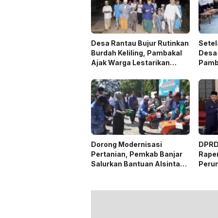
Desa Rantau Bujur Rutinkan
Setel
Burdah Keliling, Pambakal
Desa 
Ajak Warga Lestarikan
Pamb
Tradisi Keagamaan
Dorong Modernisasi
DPRD 
Pertanian, Pemkab Banjar
Rape
Salurkan Bantuan Alsintan
Peru
ke 27 Desa