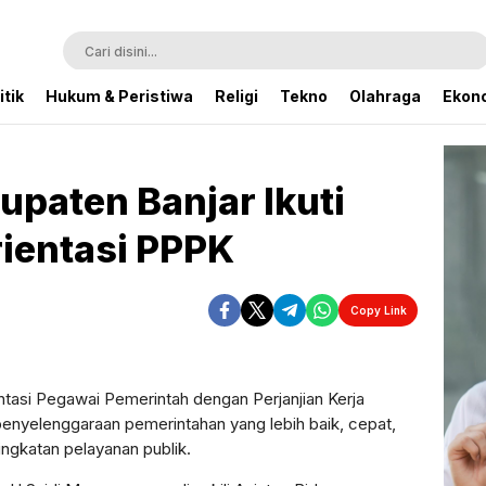
itik
Hukum & Peristiwa
Religi
Tekno
Olahraga
Ekono
upaten Banjar Ikuti
ientasi PPPK
Copy Link
Perbesar
ntasi Pegawai Pemerintah dengan Perjanjian Kerja
enyelenggaraan pemerintahan yang lebih baik, cepat,
ingkatan pelayanan publik.