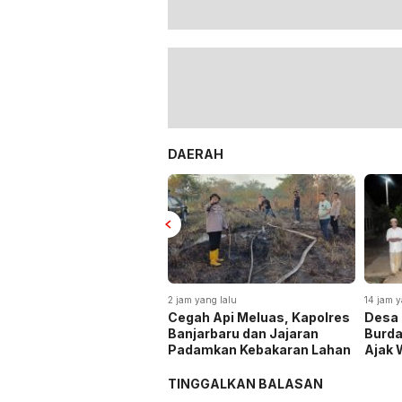
DAERAH
2 jam yang lalu
14 jam yang lalu
Cegah Api Meluas, Kapolres
Desa Rantau Bujur Rutin
Banjarbaru dan Jajaran
Burdah Keliling, Pambaka
Padamkan Kebakaran Lahan
Ajak Warga Lestarikan
Tradisi Keagamaan
TINGGALKAN BALASAN