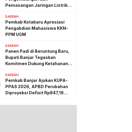
Pemasangan Jaringan Listrik
PLN
DAERAH
Pemkab Kotabaru Apresiasi
Pengabdian Mahasiswa KKN-
PPM UGM
DAERAH
Panen Padi di Beruntung Baru,
Bupati Banjar Tegaskan
Komitmen Dukung Ketahanan
Pangan
DAERAH
Pemkab Banjar Ajukan KUPA-
0
PPAS 2026, APBD Perubahan
Diproyeksi Defisit Rp847,19
Miliar
ng