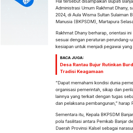
Hal tersebut disampaikan Bupati Banja
Administrasi Umum Rakhmat Dhany, s
2024, di Aula Wisma Sultan Sulaima
Manusia (BKPSDM), Martapura Selasa 
Rakhmat Dhany berharap, orientasi in
sesuai dengan peraturan perundang-
kesiapan untuk menjadi pegawai yang 
BACA JUGA:
Desa Rantau Bujur Rutinkan Burd
Tradisi Keagamaan
“Dapat memahami kondisi dunia pemeri
organisasi pemerintah, sikap dan peri
lainnya yang terkait dengan tugas se
dan pelaksana pembangunan,” harap 
Sementara itu, Kepala BKPSDM Banjar 
pola fasilitasi antara Pemkab Banj
Daerah Provinsi Kalsel sebagai nara