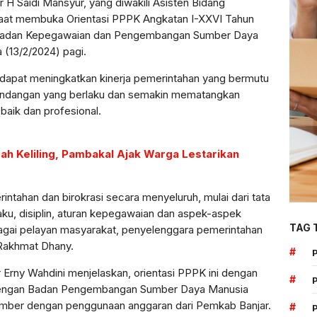
r H Saidi Mansyur, yang diwakili Asisten Bidang
aat membuka Orientasi PPPK Angkatan I-XXVI Tahun
n Badan Kepegawaian dan Pengembangan Sumber Daya
(13/2/2024) pagi.
i dapat meningkatkan kinerja pemerintahan yang bermutu
undangan yang berlaku dan semakin mematangkan
baik dan profesional.
ah Keliling, Pambakal Ajak Warga Lestarikan
ntahan dan birokrasi secara menyeluruh, mulai dari tata
laku, disiplin, aturan kepegawaian dan aspek-aspek
TAG 
bagai pelayan masyarakat, penyelenggara pemerintahan
Rakhmat Dhany.
#
Erny Wahdini menjelaskan, orientasi PPPK ini dengan
#
ar dengan Badan Pengembangan Sumber Daya Manusia
sumber dengan penggunaan anggaran dari Pemkab Banjar.
#