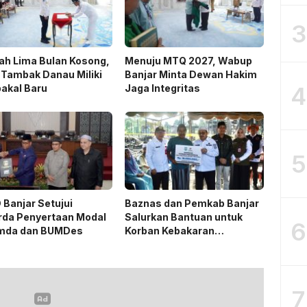
3
ah Lima Bulan Kosong,
Menuju MTQ 2027, Wabup
Tambak Danau Miliki
Banjar Minta Dewan Hakim
4
akal Baru
Jaga Integritas
5
Banjar Setujui
Baznas dan Pemkab Banjar
rda Penyertaan Modal
Salurkan Bantuan untuk
6
mda dan BUMDes
Korban Kebakaran
Astambul
7