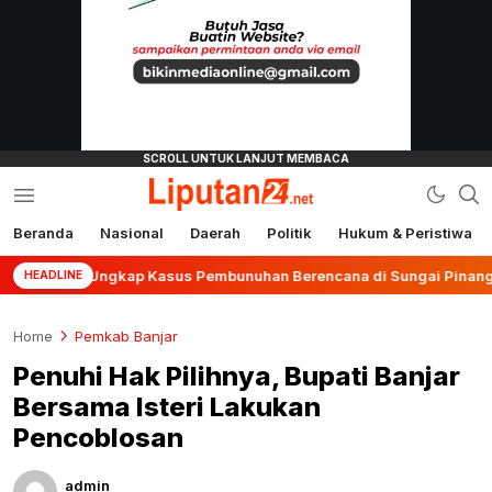
Beranda
Nasional
Daerah
Politik
Hukum & Peristiwa
liputan24.net
njar Ungkap Kasus Pembunuhan Berencana di Sungai Pinang
HEADLINE
Home
Pemkab Banjar
Penuhi Hak Pilihnya, Bupati Banjar
Bersama Isteri Lakukan
Pencoblosan
admin