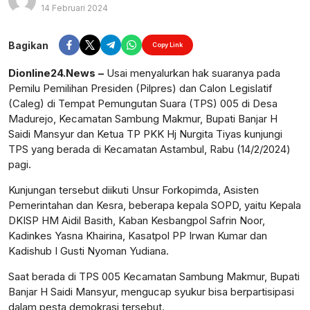
14 Februari 2024
Perbesar
Bagikan
Copy Link
Dionline24.News –
Usai menyalurkan hak suaranya pada
Pemilu Pemilihan Presiden (Pilpres) dan Calon Legislatif
(Caleg) di Tempat Pemungutan Suara (TPS) 005 di Desa
Madurejo, Kecamatan Sambung Makmur, Bupati Banjar H
Saidi Mansyur dan Ketua TP PKK Hj Nurgita Tiyas kunjungi
TPS yang berada di Kecamatan Astambul, Rabu (14/2/2024)
pagi.
Kunjungan tersebut diikuti Unsur Forkopimda, Asisten
Pemerintahan dan Kesra, beberapa kepala SOPD, yaitu Kepala
DKISP HM Aidil Basith, Kaban Kesbangpol Safrin Noor,
Kadinkes Yasna Khairina, Kasatpol PP Irwan Kumar dan
Kadishub I Gusti Nyoman Yudiana.
Saat berada di TPS 005 Kecamatan Sambung Makmur, Bupati
Banjar H Saidi Mansyur, mengucap syukur bisa berpartisipasi
dalam pesta demokrasi tersebut.