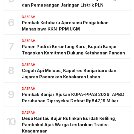
dan Pemasangan Jaringan Listrik PLN
DAERAH
6
Pemkab Kotabaru Apresiasi Pengabdian
Mahasiswa KKN-PPM UGM
DAERAH
7
Panen Padi di Beruntung Baru, Bupati Banjar
Tegaskan Komitmen Dukung Ketahanan Pangan
DAERAH
8
Cegah Api Meluas, Kapolres Banjarbaru dan
Jajaran Padamkan Kebakaran Lahan
DAERAH
9
Pemkab Banjar Ajukan KUPA-PPAS 2026, APBD
Perubahan Diproyeksi Defisit Rp847,19 Miliar
DAERAH
10
Desa Rantau Bujur Rutinkan Burdah Keliling,
Pambakal Ajak Warga Lestarikan Tradisi
Keagamaan