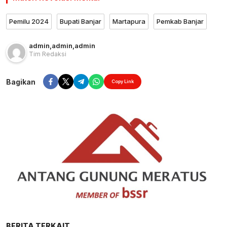
Pemilu 2024
Bupati Banjar
Martapura
Pemkab Banjar
admin
,
admin
,
admin
Tim Redaksi
Bagikan
Copy Link
BERITA TERKAIT