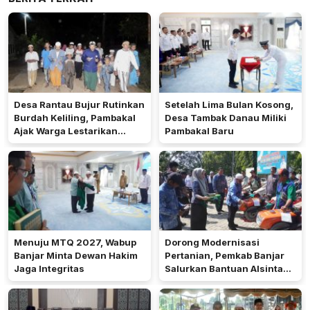
Desa Rantau Bujur Rutinkan
Setelah Lima Bulan Kosong,
Burdah Keliling, Pambakal
Desa Tambak Danau Miliki
Ajak Warga Lestarikan
Pambakal Baru
Tradisi Keagamaan
Menuju MTQ 2027, Wabup
Dorong Modernisasi
Banjar Minta Dewan Hakim
Pertanian, Pemkab Banjar
Jaga Integritas
Salurkan Bantuan Alsintan
ke 27 Desa