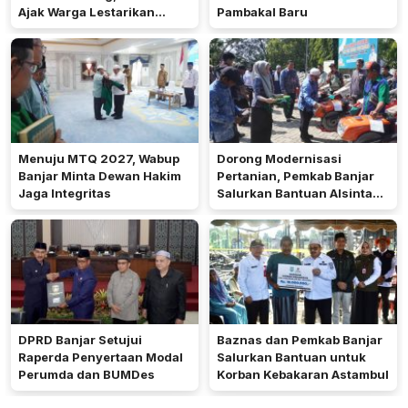
Ajak Warga Lestarikan
Pambakal Baru
Tradisi Keagamaan
Menuju MTQ 2027, Wabup
Dorong Modernisasi
Banjar Minta Dewan Hakim
Pertanian, Pemkab Banjar
Jaga Integritas
Salurkan Bantuan Alsintan
ke 27 Desa
DPRD Banjar Setujui
Baznas dan Pemkab Banjar
Raperda Penyertaan Modal
Salurkan Bantuan untuk
Perumda dan BUMDes
Korban Kebakaran Astambul