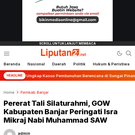
Beranda
Nasional
Daerah
Politik
Hukum & Peristiwa
liputan24.net
anjar Ungkap Kasus Pembunuhan Berencana di Sungai Pinang
HEADLINE
Home
Pemkab Banjar
Pererat Tali Silaturahmi, GOW
Kabupaten Banjar Peringati Isra
Mikraj Nabi Muhammad SAW
admin