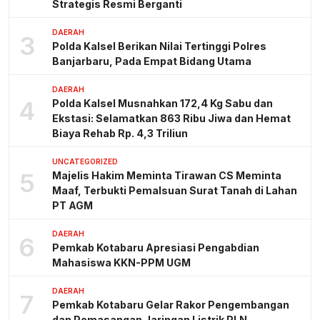
Strategis Resmi Berganti
DAERAH
3
Polda Kalsel Berikan Nilai Tertinggi Polres
Banjarbaru, Pada Empat Bidang Utama
DAERAH
4
Polda Kalsel Musnahkan 172,4 Kg Sabu dan
Ekstasi: Selamatkan 863 Ribu Jiwa dan Hemat
Biaya Rehab Rp. 4,3 Triliun
UNCATEGORIZED
5
Majelis Hakim Meminta Tirawan CS Meminta
Maaf, Terbukti Pemalsuan Surat Tanah di Lahan
PT AGM
DAERAH
6
Pemkab Kotabaru Apresiasi Pengabdian
Mahasiswa KKN-PPM UGM
DAERAH
7
Pemkab Kotabaru Gelar Rakor Pengembangan
dan Pemasangan Jaringan Listrik PLN