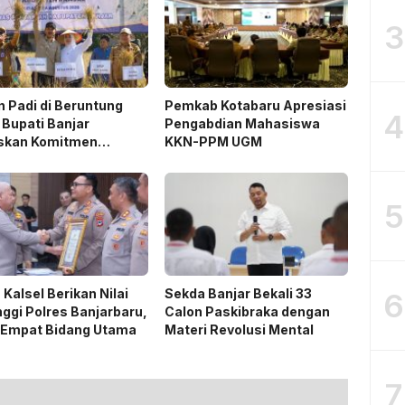
3
 Padi di Beruntung
Pemkab Kotabaru Apresiasi
4
 Bupati Banjar
Pengabdian Mahasiswa
skan Komitmen
KKN-PPM UGM
ng Ketahanan Pangan
5
 Kalsel Berikan Nilai
Sekda Banjar Bekali 33
6
nggi Polres Banjarbaru,
Calon Paskibraka dengan
 Empat Bidang Utama
Materi Revolusi Mental
7