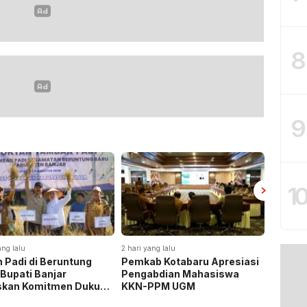
8
9
1
ang lalu
2 hari yang lalu
2 hari yan
 Padi di Beruntung
Pemkab Kotabaru Apresiasi
Pemkab
 Bupati Banjar
Pengabdian Mahasiswa
Rakor 
skan Komitmen Dukung
KKN-PPM UGM
Pemasa
hanan Pangan
Listrik