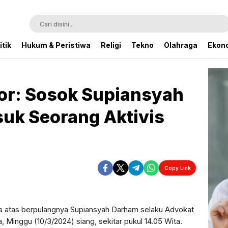
itik
Hukum & Peristiwa
Religi
Tekno
Olahraga
Ekono
or: Sosok Supiansyah
uk Seorang Aktivis
Copy Link
Perbesar
ta atas berpulangnya Supiansyah Darham selaku Advokat
, Minggu (10/3/2024) siang, sekitar pukul 14.05 Wita.