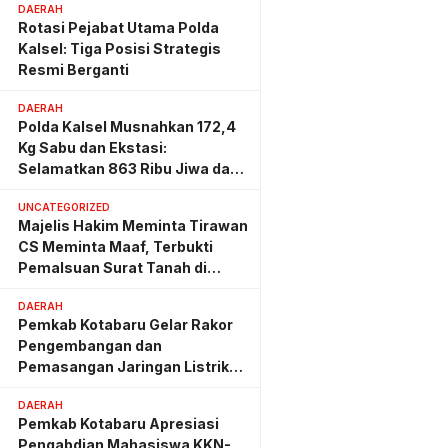
DAERAH
Rotasi Pejabat Utama Polda
Kalsel: Tiga Posisi Strategis
Resmi Berganti
DAERAH
Polda Kalsel Musnahkan 172,4
Kg Sabu dan Ekstasi:
Selamatkan 863 Ribu Jiwa dan
Hemat Biaya Rehab Rp. 4,3
UNCATEGORIZED
Triliun
Majelis Hakim Meminta Tirawan
CS Meminta Maaf, Terbukti
Pemalsuan Surat Tanah di
Lahan PT AGM
DAERAH
Pemkab Kotabaru Gelar Rakor
Pengembangan dan
Pemasangan Jaringan Listrik
PLN
DAERAH
Pemkab Kotabaru Apresiasi
Pengabdian Mahasiswa KKN-