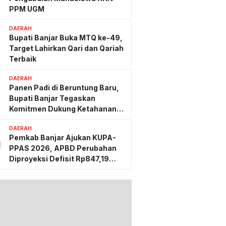
PPM UGM
DAERAH
Bupati Banjar Buka MTQ ke-49,
Target Lahirkan Qari dan Qariah
Terbaik
DAERAH
Panen Padi di Beruntung Baru,
Bupati Banjar Tegaskan
Komitmen Dukung Ketahanan
Pangan
DAERAH
Pemkab Banjar Ajukan KUPA-
0
PPAS 2026, APBD Perubahan
Diproyeksi Defisit Rp847,19
Miliar
g lalu
 Kotabaru Gelar
Pengembangan dan
ngan Jaringan
 PLN