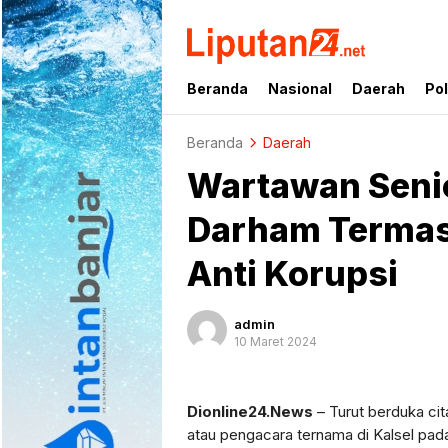
liputan24.net
Beranda
Nasional
Daerah
Pol
Beranda
Daerah
Wartawan Seni
Darham Termas
Anti Korupsi
admin
10 Maret 2024
Dionline24.News
– Turut berduka ci
atau pengacara ternama di Kalsel pada