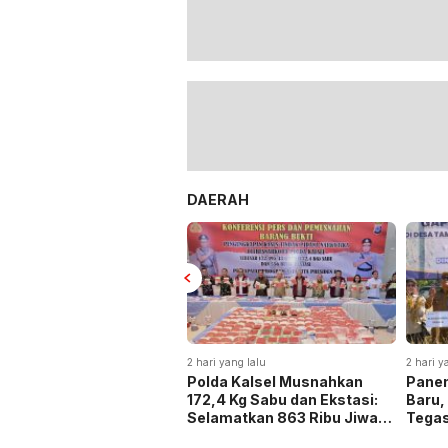
DAERAH
2 hari yang lalu
2 hari y
Polda Kalsel Musnahkan
Panen
172,4 Kg Sabu dan Ekstasi:
Baru,
Selamatkan 863 Ribu Jiwa
Tega
dan Hemat Biaya Rehab Rp.
Keta