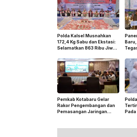
Polda Kalsel Musnahkan
Panen
172,4 Kg Sabu dan Ekstasi:
Baru,
Selamatkan 863 Ribu Jiwa
Tega
dan Hemat Biaya Rehab Rp.
Duku
4,3 Triliun
Pemkab Kotabaru Gelar
Polda
Rakor Pengembangan dan
Terti
Pemasangan Jaringan
Pada
Listrik PLN