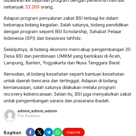
disalurkan ke sejumlah program dengan penerima manfaat
sebanyak
33.269
orang.
Adapun program penyaluran zakat BSI terbagi ke dalam
beberapa bidang kegiatan. Salah satunya, bidang pendidikan
dengan program seperti BSI Scholarship, Sahabat Pelajar
Indonesia (SPI) dan beasiswa tahfidz.
Selanjutnya, di bidang ekonomi mencakup pengembangan 20
Desa BSI dan pembinaan UMKM yang berlokasi di Aceh,
Lampung, Banten, Yogyakarta dan Nusa Tenggara Barat.
Kemudian, di bidang kesehatan seperti bantuan kesehatan
untuk daerah bencana dan tertinggal. Adapun di bidang
kemanusiaan, salah satunya dilakukan melalui program
recovery kebencanaan. Selain itu, BSI juga menyalurkan zakat
untuk pengembangan sarana dan prasarana ibadah.
admin
,
admin
,
admin
Tim Redaksi
Bagikan
Copy Link