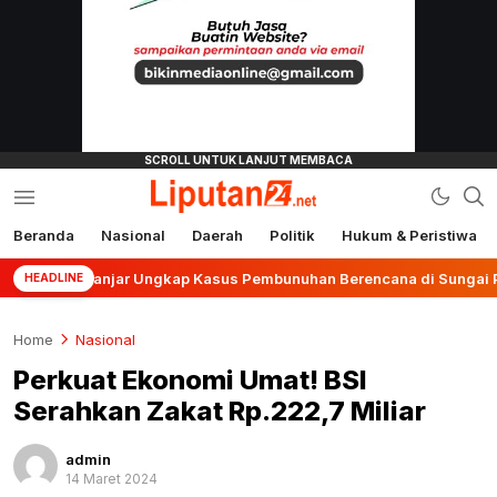
Beranda
Nasional
Daerah
Politik
Hukum & Peristiwa
liputan24.net
es Banjar Ungkap Kasus Pembunuhan Berencana di Sungai Pinang
HEADLINE
Home
Nasional
Perkuat Ekonomi Umat! BSI
Serahkan Zakat Rp.222,7 Miliar
admin
14 Maret 2024