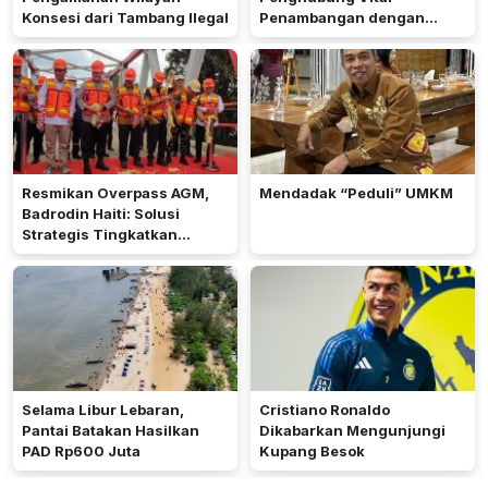
Konsesi dari Tambang Ilegal
Penambangan dengan
Desain Ekonik
Resmikan Overpass AGM,
Mendadak “Peduli” UMKM
Badrodin Haiti: Solusi
Strategis Tingkatkan
Tambang dan Keselamatan
Lalu Lintas
Selama Libur Lebaran,
Cristiano Ronaldo
Pantai Batakan Hasilkan
Dikabarkan Mengunjungi
PAD Rp600 Juta
Kupang Besok