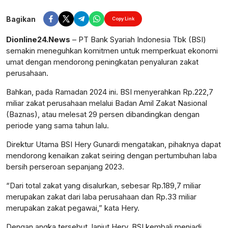
Perbesar
Bagikan
Copy Link
Dionline24.News
– PT Bank Syariah Indonesia Tbk (BSI)
semakin meneguhkan komitmen untuk memperkuat ekonomi
umat dengan mendorong peningkatan penyaluran zakat
perusahaan.
Bahkan, pada Ramadan 2024 ini. BSI menyerahkan Rp.222,7
miliar zakat perusahaan melalui Badan Amil Zakat Nasional
(Baznas), atau melesat 29 persen dibandingkan dengan
periode yang sama tahun lalu.
Direktur Utama BSI Hery Gunardi mengatakan, pihaknya dapat
mendorong kenaikan zakat seiring dengan pertumbuhan laba
bersih perseroan sepanjang 2023.
“Dari total zakat yang disalurkan, sebesar Rp.189,7 miliar
merupakan zakat dari laba perusahaan dan Rp.33 miliar
merupakan zakat pegawai,” kata Hery.
Dengan angka tersebut, lanjut Hery, BSI kembali menjadi