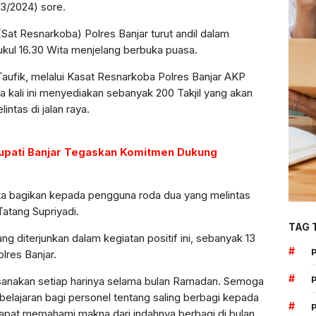
/3/2024) sore.
 (Sat Resnarkoba) Polres Banjar turut andil dalam
ukul 16.30 Wita menjelang berbuka puasa.
Taufik, melalui Kasat Resnarkoba Polres Banjar AKP
 kali ini menyediakan sebanyak 200 Takjil yang akan
ntas di jalan raya.
Bupati Banjar Tegaskan Komitmen Dukung
kita bagikan kepada pengguna roda dua yang melintas
atang Supriyadi.
TAG 
ang diterjunkan dalam kegiatan positif ini, sebanyak 13
#
lres Banjar.
#
 laksanakan setiap harinya selama bulan Ramadan. Semoga
belajaran bagi personel tentang saling berbagi kepada
#
pat memahami makna dari indahnya berbagi di bulan