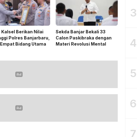
3
 Kalsel Berikan Nilai
Sekda Banjar Bekali 33
nggi Polres Banjarbaru,
Calon Paskibraka dengan
4
 Empat Bidang Utama
Materi Revolusi Mental
5
6
7