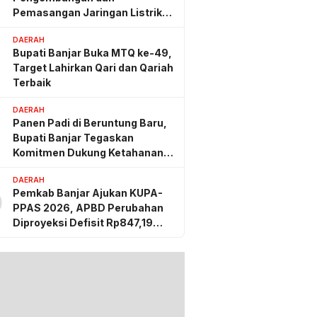
Pemasangan Jaringan Listrik
PLN
DAERAH
Bupati Banjar Buka MTQ ke-49,
Target Lahirkan Qari dan Qariah
Terbaik
g lalu
DAERAH
 Kotabaru Gelar
Panen Padi di Beruntung Baru,
Pengembangan dan
Bupati Banjar Tegaskan
ngan Jaringan
 PLN
Komitmen Dukung Ketahanan
Pangan
DAERAH
Pemkab Banjar Ajukan KUPA-
0
PPAS 2026, APBD Perubahan
Diproyeksi Defisit Rp847,19
Miliar