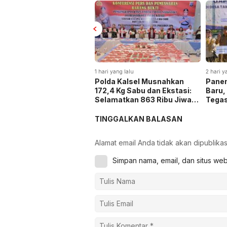
1 hari yang lalu
2 hari y
Polda Kalsel Musnahkan
Panen
172,4 Kg Sabu dan Ekstasi:
Baru,
Selamatkan 863 Ribu Jiwa
Tega
dan Hemat Biaya Rehab Rp.
Keta
4,3 Triliun
TINGGALKAN BALASAN
Alamat email Anda tidak akan dipublikas
Simpan nama, email, dan situs we