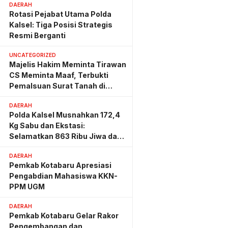
DAERAH
Rotasi Pejabat Utama Polda
Kalsel: Tiga Posisi Strategis
Resmi Berganti
UNCATEGORIZED
Majelis Hakim Meminta Tirawan
CS Meminta Maaf, Terbukti
Pemalsuan Surat Tanah di
Lahan PT AGM
DAERAH
Polda Kalsel Musnahkan 172,4
Kg Sabu dan Ekstasi:
Selamatkan 863 Ribu Jiwa dan
Hemat Biaya Rehab Rp. 4,3
DAERAH
Triliun
Pemkab Kotabaru Apresiasi
Pengabdian Mahasiswa KKN-
PPM UGM
DAERAH
Pemkab Kotabaru Gelar Rakor
Pengembangan dan