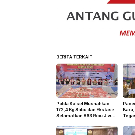
BERITA TERKAIT
Polda Kalsel Musnahkan
Panen
172,4 Kg Sabu dan Ekstasi:
Baru,
Selamatkan 863 Ribu Jiwa
Tega
dan Hemat Biaya Rehab Rp.
Duku
4,3 Triliun