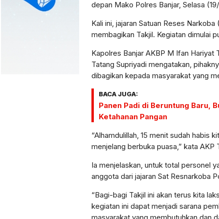
depan Mako Polres Banjar, Selasa (19
Kali ini, jajaran Satuan Reses Narkoba
membagikan Takjil. Kegiatan dimulai p
Kapolres Banjar AKBP M Ifan Hariyat 
Tatang Supriyadi mengatakan, pihaknya
dibagikan kepada masyarakat yang meli
BACA JUGA:
Panen Padi di Beruntung Baru, 
Ketahanan Pangan
“Alhamdulillah, 15 menit sudah habis 
menjelang berbuka puasa,” kata AKP T
Ia menjelaskan, untuk total personel y
anggota dari jajaran Sat Resnarkoba Po
“Bagi-bagi Takjil ini akan terus kita
kegiatan ini dapat menjadi sarana pem
masyarakat yang membutuhkan dan da