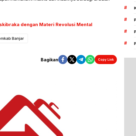
#
#
askibraka dengan Materi Revolusi Mental
#
emkab Banjar
#
Bagikan
Copy Link