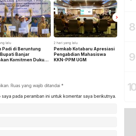
8
ang lalu
2 hari yang lalu
2 hari yan
 Padi di Beruntung
Pemkab Kotabaru Apresiasi
Pemkab
9
 Bupati Banjar
Pengabdian Mahasiswa
Rakor 
skan Komitmen Dukung
KKN-PPM UGM
Pemasa
hanan Pangan
Listrik
1
ikan.
Ruas yang wajib ditandai
*
b saya pada peramban ini untuk komentar saya berikutnya.