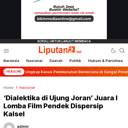
Beranda
Nasional
Daerah
Politik
Hukum & Peristiwa
liputan24.net
anjar Ungkap Kasus Pembunuhan Berencana di Sungai Pinang
HEADLINE
Home
Nasional
‘Dialektika di Ujung Joran’ Juara I
Lomba Film Pendek Dispersip
Kalsel
admin