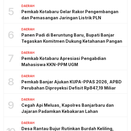
DAERAH
5
Pemkab Kotabaru Gelar Rakor Pengembangan
dan Pemasangan Jaringan Listrik PLN
DAERAH
6
Panen Padi di Beruntung Baru, Bupati Banjar
Tegaskan Komitmen Dukung Ketahanan Pangan
DAERAH
7
Pemkab Kotabaru Apresiasi Pengabdian
Mahasiswa KKN-PPM UGM
DAERAH
8
Pemkab Banjar Ajukan KUPA-PPAS 2026, APBD
Perubahan Diproyeksi Defisit Rp847,19 Miliar
DAERAH
9
Cegah Api Meluas, Kapolres Banjarbaru dan
Jajaran Padamkan Kebakaran Lahan
DAERAH
Desa Rantau Bujur Rutinkan Burdah Keliling,