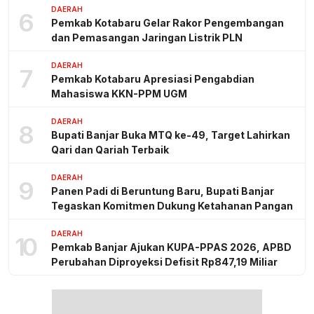
DAERAH
6
Pemkab Kotabaru Gelar Rakor Pengembangan
dan Pemasangan Jaringan Listrik PLN
DAERAH
7
Pemkab Kotabaru Apresiasi Pengabdian
Mahasiswa KKN-PPM UGM
DAERAH
8
Bupati Banjar Buka MTQ ke-49, Target Lahirkan
Qari dan Qariah Terbaik
DAERAH
9
Panen Padi di Beruntung Baru, Bupati Banjar
Tegaskan Komitmen Dukung Ketahanan Pangan
DAERAH
10
Pemkab Banjar Ajukan KUPA-PPAS 2026, APBD
Perubahan Diproyeksi Defisit Rp847,19 Miliar