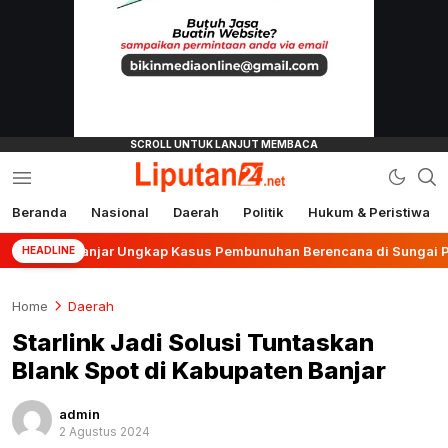
Beranda
Nasional
Daerah
Politik
Hukum & Peristiwa
liputan24.net
es Banjar Ungkap Kasus Pembunuhan Berencana di Sungai Pinang
HEADLINE
Home
Daerah
Starlink Jadi Solusi Tuntaskan
Blank Spot di Kabupaten Banjar
admin
2 Agustus 2024