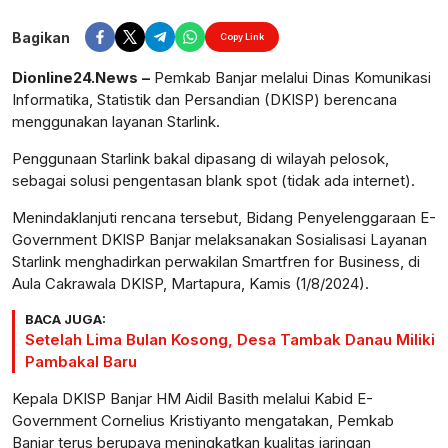
Perbesar
Bagikan
Copy Link
Dionline24.News –
Pemkab Banjar melalui Dinas Komunikasi
Informatika, Statistik dan Persandian (DKISP) berencana
menggunakan layanan Starlink.
Penggunaan Starlink bakal dipasang di wilayah pelosok,
sebagai solusi pengentasan blank spot (tidak ada internet).
Menindaklanjuti rencana tersebut, Bidang Penyelenggaraan E-
Government DKISP Banjar melaksanakan Sosialisasi Layanan
Starlink menghadirkan perwakilan Smartfren for Business, di
Aula Cakrawala DKISP, Martapura, Kamis (1/8/2024).
BACA JUGA:
Setelah Lima Bulan Kosong, Desa Tambak Danau Miliki
Pambakal Baru
Kepala DKISP Banjar HM Aidil Basith melalui Kabid E-
Government Cornelius Kristiyanto mengatakan, Pemkab
Banjar terus berupaya meningkatkan kualitas jaringan