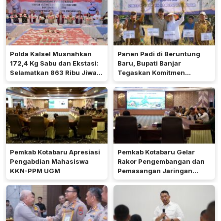
Polda Kalsel Musnahkan
Panen Padi di Beruntung
172,4 Kg Sabu dan Ekstasi:
Baru, Bupati Banjar
Selamatkan 863 Ribu Jiwa
Tegaskan Komitmen
dan Hemat Biaya Rehab Rp.
Dukung Ketahanan Pangan
4,3 Triliun
Pemkab Kotabaru Apresiasi
Pemkab Kotabaru Gelar
Pengabdian Mahasiswa
Rakor Pengembangan dan
KKN-PPM UGM
Pemasangan Jaringan
Listrik PLN