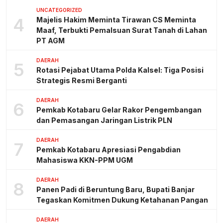
UNCATEGORIZED
4
Majelis Hakim Meminta Tirawan CS Meminta
Maaf, Terbukti Pemalsuan Surat Tanah di Lahan
PT AGM
DAERAH
5
Rotasi Pejabat Utama Polda Kalsel: Tiga Posisi
Strategis Resmi Berganti
DAERAH
6
Pemkab Kotabaru Gelar Rakor Pengembangan
dan Pemasangan Jaringan Listrik PLN
DAERAH
7
Pemkab Kotabaru Apresiasi Pengabdian
Mahasiswa KKN-PPM UGM
DAERAH
8
Panen Padi di Beruntung Baru, Bupati Banjar
Tegaskan Komitmen Dukung Ketahanan Pangan
DAERAH