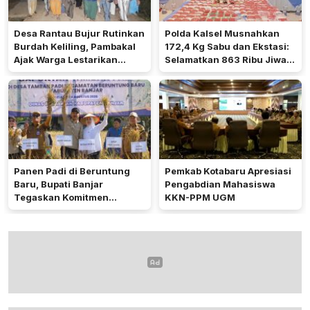
Desa Rantau Bujur Rutinkan
Polda Kalsel Musnahkan
Burdah Keliling, Pambakal
172,4 Kg Sabu dan Ekstasi:
Ajak Warga Lestarikan
Selamatkan 863 Ribu Jiwa
Tradisi Keagamaan
dan Hemat Biaya Rehab Rp.
4,3 Triliun
Panen Padi di Beruntung
Pemkab Kotabaru Apresiasi
Baru, Bupati Banjar
Pengabdian Mahasiswa
Tegaskan Komitmen
KKN-PPM UGM
Dukung Ketahanan Pangan