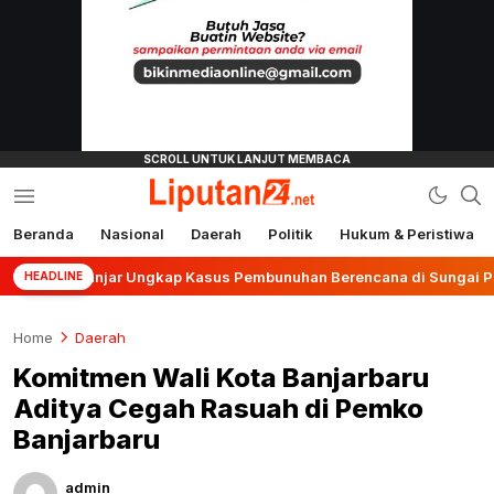
Beranda
Nasional
Daerah
Politik
Hukum & Peristiwa
liputan24.net
s Banjar Ungkap Kasus Pembunuhan Berencana di Sungai Pinang
HEADLINE
Home
Daerah
Komitmen Wali Kota Banjarbaru
Aditya Cegah Rasuah di Pemko
Banjarbaru
admin