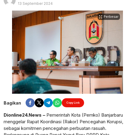
13 September 2024
Perbesar
Bagikan
Copy Link
Dionline24.News –
Pemerintah Kota (Pemko) Banjarbaru
menggelar Rapat Koordinasi (Rakor) Pencegahan Korupsi,
sebagai komitmen pencegahan perbuatan rasuah.
Berlangsung di Ruang Rapat Yaqut Baru DPRD Kota