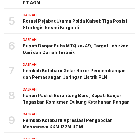
PT AGM
DAERAH
5
Rotasi Pejabat Utama Polda Kalsel: Tiga Posisi
Strategis Resmi Berganti
DAERAH
6
Bupati Banjar Buka MTQ ke-49, Target Lahirkan
Qari dan Qariah Terbaik
DAERAH
7
Pemkab Kotabaru Gelar Rakor Pengembangan
dan Pemasangan Jaringan Listrik PLN
DAERAH
8
Panen Padi di Beruntung Baru, Bupati Banjar
Tegaskan Komitmen Dukung Ketahanan Pangan
DAERAH
9
Pemkab Kotabaru Apresiasi Pengabdian
Mahasiswa KKN-PPM UGM
DAERAH