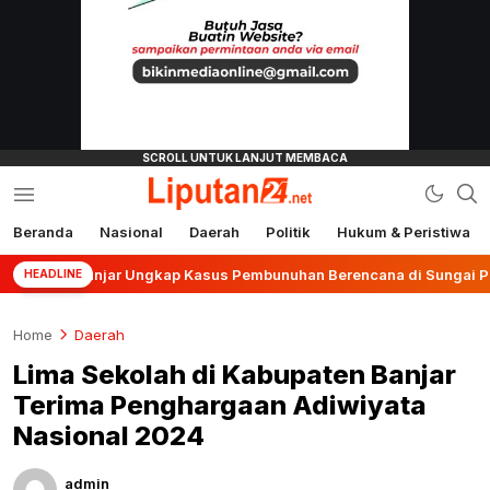
Beranda
Nasional
Daerah
Politik
Hukum & Peristiwa
liputan24.net
s Banjar Ungkap Kasus Pembunuhan Berencana di Sungai Pinang
HEADLINE
Home
Daerah
Lima Sekolah di Kabupaten Banjar
Terima Penghargaan Adiwiyata
Nasional 2024
admin