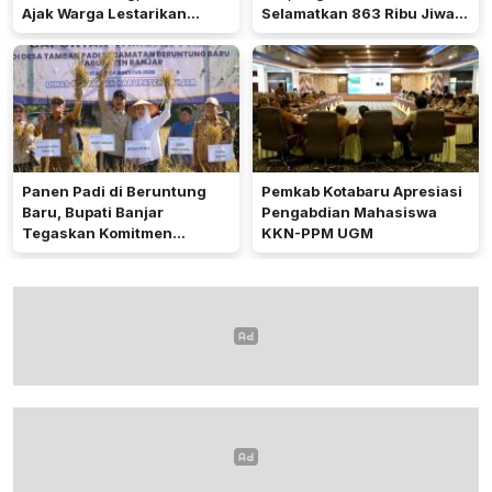
Ajak Warga Lestarikan
Selamatkan 863 Ribu Jiwa
Tradisi Keagamaan
dan Hemat Biaya Rehab Rp.
4,3 Triliun
Panen Padi di Beruntung
Pemkab Kotabaru Apresiasi
Baru, Bupati Banjar
Pengabdian Mahasiswa
Tegaskan Komitmen
KKN-PPM UGM
Dukung Ketahanan Pangan